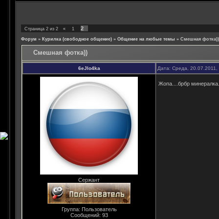
2
Страница
2
из
2
«
1
Форум
»
Курилка (свободное общение)
»
Общение на любые темы
»
Смешная фотка))
Смешная фотка))
6eJlo4ka
Дата: Среда, 20.07.2011,
Жопа....брбр минералка
Сержант
Группа: Пользователь
Сообщений:
93