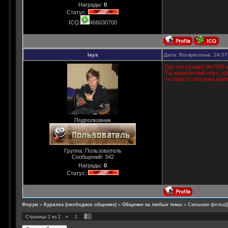
Награды:
0
Статус:
ICQ:
466030700
lays
Дата: Воскресенье, 24.07
Где эта сучара VesTeR 
Ты малолетний олух, хр
ты просто лохушка малолет
Подполковник
Группа: Пользователь
Сообщений:
342
Награды:
0
Статус:
Форум
»
Курилка (свободное общение)
»
Общение на любые темы
»
Смешная фотка))
2
Страница
2
из
2
«
1