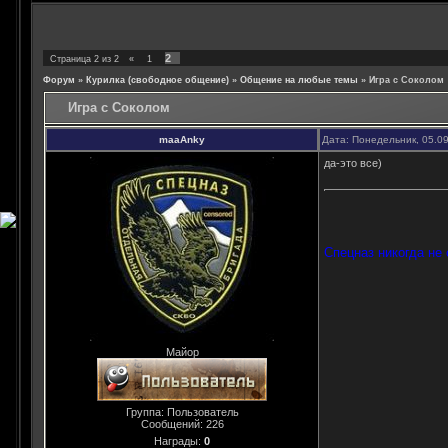
2
Страница
2
из
2
«
1
Форум
»
Курилка (свободное общение)
»
Общение на любые темы
»
Игра с Соколом
Игра с Соколом
maaAnky
Дата: Понедельник, 05.0
да-это все)
Спецназ никогда не с
Майор
Группа: Пользователь
Сообщений:
226
Награды:
0