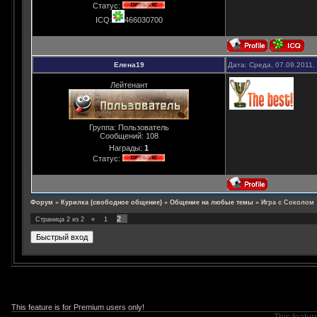
Статус:
ICQ:
466030700
Елена19
Дата: Среда, 07.09.2011,
Лейтенант
Группа: Пользователь
Сообщений:
108
Награды:
1
Статус:
Форум
»
Курилка (свободное общение)
»
Общение на любые темы
»
Игра с Соколом
2
Страница
2
из
2
«
1
This feature is for Premium users only!