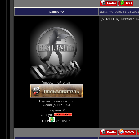
bamby4O
Дата: Четверг, 31.03.201
[STRELOK]
, исключени
Генерал-лейтенант
Группа: Пользователь
Сообщений:
1961
Награды:
6
Статус:
ICQ:
589105159