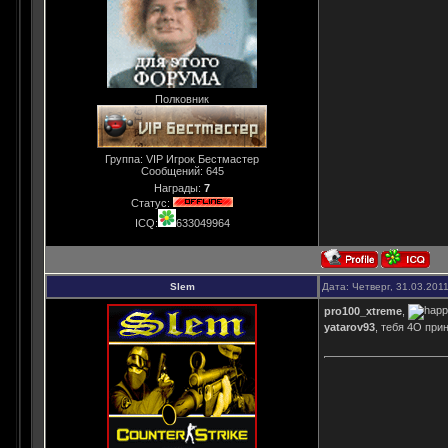
Полковник
Группа: VIP Игрок Бестмастер
Сообщений:
645
Награды:
7
Статус:
ICQ:
633049964
Slem
Дата: Четверг, 31.03.201
pro100_xtreme
,
yatarov93
, тебя 4О при