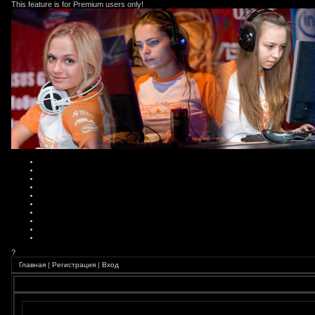
This feature is for Premium users only!
?
Главная
|
Регистрация
|
Вход