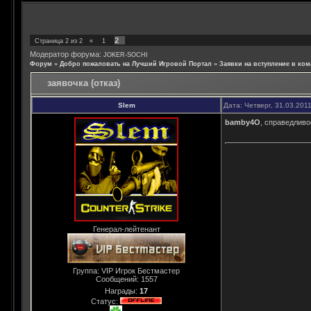
2
Страница
2
из
2
«
1
Модератор форума:
JOKER-SOCHI
Форум
»
Добро пожаловать на Лучший Игровой Портал
»
Заявки на вступление в ком
заявочка (отказ)
Slem
Дата: Четверг, 31.03.201
bamby4O
, справедлив
Генерал-лейтенант
Группа: VIP Игрок Бестмастер
Сообщений:
1557
Награды:
17
Статус: