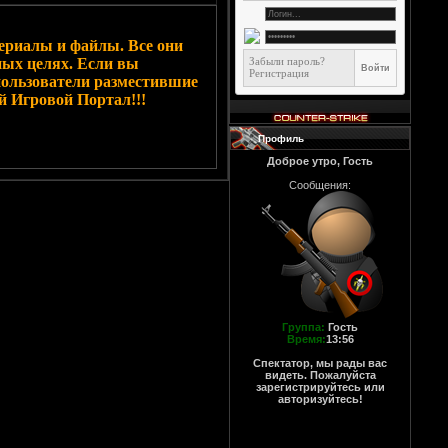
ериалы и файлы. Все они
ных целях. Если вы
Забыли пароль?
Регистрация
пользователи разместившие
й Игровой Портал!!!
Профиль
Доброе утро, Гость
Сообщения:
Группа:
Гость
Время:
13:56
Спектатор, мы рады вас
видеть. Пожалуйста
зарегистрируйтесь или
авторизуйтесь!