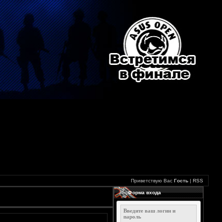
Приветствую Вас
Гость
|
RSS
Форма входа
Введите ваш логин и
пароль