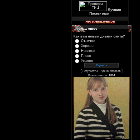
Лучшие
Посетители:
Наш опрос
Как вам новый дизайн сайта?
Отлично
Хорошо
Неплохо
Плохо
Ужасно
[
·
]
Результаты
Архив опросов
Всего ответов:
1014