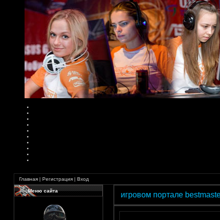
Главная
|
Регистрация
|
Вход
Меню сайта
рады видеть Вас на нашем игровом портале bestmasterporta