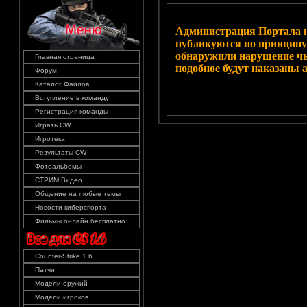
Администрация Портала н
публикуются по принципу
обнаружили нарушение чь
Главная страница
подобное будут наказаны 
Форум
Каталог Фаилов
Вступление в команду
Регистрация команды
Играть CW
Игротека
Результаты CW
Фотоальбомы
СТРИМ Видео
Общение на любые темы
Новости киберспорта
Фильмы онлайн бесплатно
Counter-Strike 1.6
Патчи
Модели оружий
Модели игроков