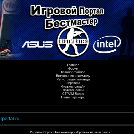
Главная
Форум
Каталог файлов
Вступление в команду
Регистрация команды
Игротека
Фильмы онлайн
Фотоальбомы
СТРИМ Видео
Наши партнеры
l.ru
Игровой Портал Бестмастер - Игротека нашего сайта