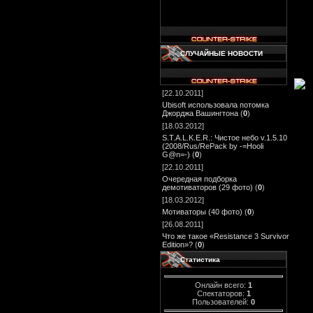
СЛУЧАЙНЫЕ НОВОСТИ
[22.10.2011]
Ubisoft использовала потомка
Джорджа Вашингтона
(
0
)
[18.03.2012]
S.T.A.L.K.E.R.: Чистое небо v.1.5.10
(2008/Rus/RePack by -=Hooli
G@n=-)
(
0
)
[22.10.2011]
Очередная подборка
демотиваторов (29 фото)
(
0
)
[18.03.2012]
Мотиваторы (40 фото)
(
0
)
[26.08.2011]
Что же такое «Resistance 3 Survivor
Edition»?
(
0
)
Статистика
Онлайн всего:
1
Спектаторов:
1
Пользователей:
0