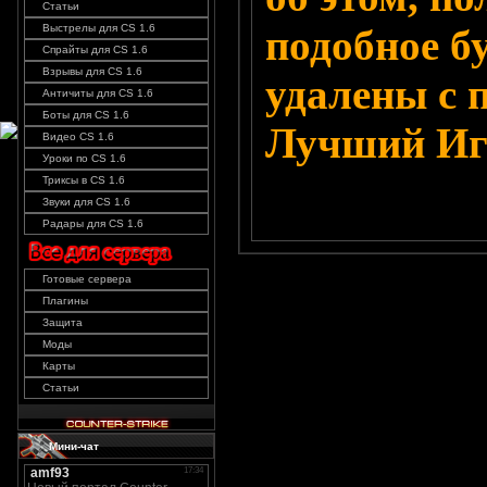
Статьи
Выстрелы для CS 1.6
подобное б
Спрайты для CS 1.6
Взрывы для CS 1.6
удалены с 
Античиты для CS 1.6
Боты для CS 1.6
Лучший Иг
Видео CS 1.6
Уроки по CS 1.6
Триксы в CS 1.6
Звуки для CS 1.6
Радары для CS 1.6
Готовые сервера
Плагины
Защита
Моды
Карты
Статьи
Мини-чат