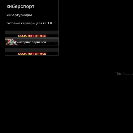
киберспорт
кибертурниры
готовые серверы для кс 1.6
Мониторинг серверов
This featur