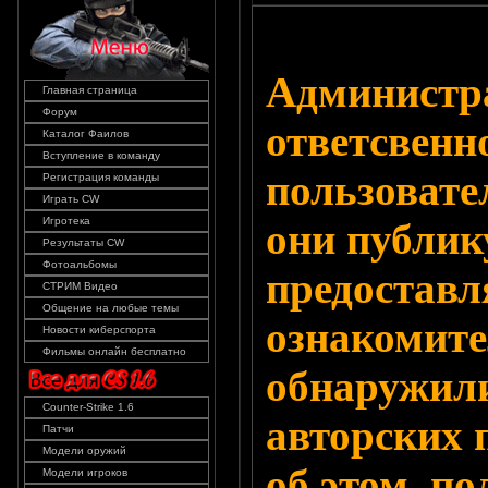
Администра
Главная страница
Форум
ответсвенн
Каталог Фаилов
Вступление в команду
пользовате
Регистрация команды
Играть CW
Игротека
они публик
Результаты CW
Фотоальбомы
предоставл
СТРИМ Видео
Общение на любые темы
ознакомите
Новости киберспорта
Фильмы онлайн бесплатно
обнаружили
Counter-Strike 1.6
авторских 
Патчи
Модели оружий
об этом, п
Модели игроков