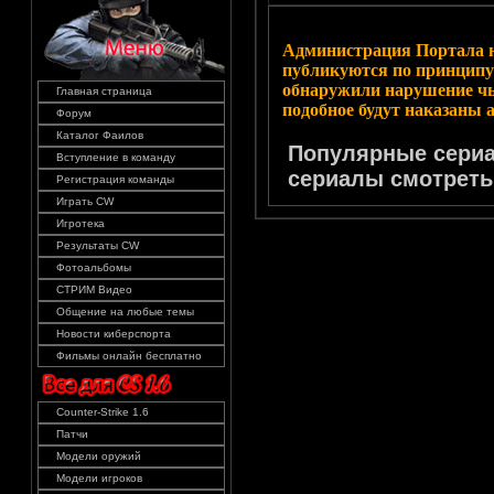
Администрация Портала н
публикуются по принципу
обнаружили нарушение чь
Главная страница
подобное будут наказаны 
Форум
Каталог Фаилов
Популярные сериа
Вступление в команду
сериалы смотреть
Регистрация команды
Играть CW
Игротека
Результаты CW
Фотоальбомы
СТРИМ Видео
Общение на любые темы
Новости киберспорта
Фильмы онлайн бесплатно
Counter-Strike 1.6
Патчи
Модели оружий
Модели игроков