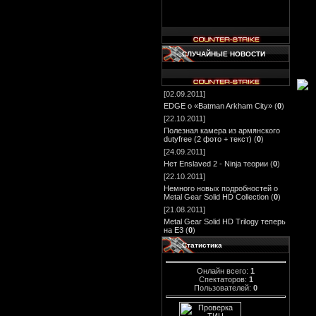
СЛУЧАЙНЫЕ НОВОСТИ
[02.09.2011]
EDGE о «Batman Arkham City»
(
0
)
[22.10.2011]
Полезная камера из армянского
dutyfree (2 фото + текст)
(
0
)
[24.09.2011]
Нет Enslaved 2 - Ninja теории
(
0
)
[22.10.2011]
Немного новых подробностей о
Metal Gear Solid HD Collection
(
0
)
[21.08.2011]
Metal Gear Solid HD Trilogy теперь
на E3
(
0
)
Статистика
Онлайн всего:
1
Спектаторов:
1
Пользователей:
0