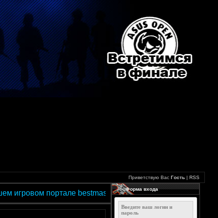
Приветствую Вас
Гость
|
RSS
Форма входа
ровом портале bestmasterportal.ru
Введите ваш логин и
пароль