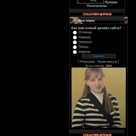
Лучшие
Посетители:
Наш опрос
Как вам новый дизайн сайта?
Отлично
Хорошо
Неплохо
Плохо
Ужасно
[
·
]
Результаты
Архив опросов
Всего ответов:
1014