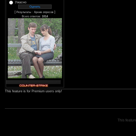
Ужасно
[
·
]
Результаты
Архив опросов
Всего ответов:
1014
This feature is for Premium users only!
This featur