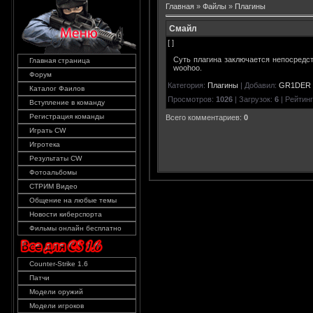
Главная
»
Файлы
»
Плагины
Смайл
[ ]
Суть плагина заключается непосредс
Главная страница
woohoo.
Форум
Категория
:
Плагины
|
Добавил
:
GR1DER
Каталог Фаилов
Просмотров
:
1026
|
Загрузок
:
6
|
Рейтинг
Вступление в команду
Регистрация команды
Всего комментариев
:
0
Играть CW
Игротека
Результаты CW
Фотоальбомы
СТРИМ Видео
Общение на любые темы
Новости киберспорта
Фильмы онлайн бесплатно
Counter-Strike 1.6
Патчи
Модели оружий
Модели игроков