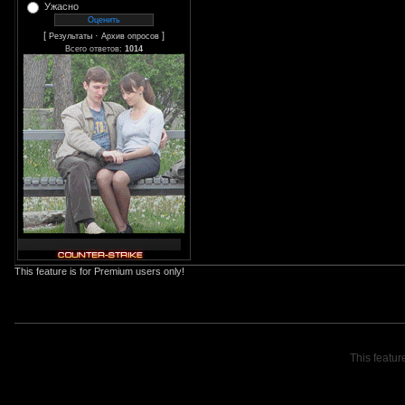
Ужасно
[
·
]
Результаты
Архив опросов
Всего ответов:
1014
This feature is for Premium users only!
This featur