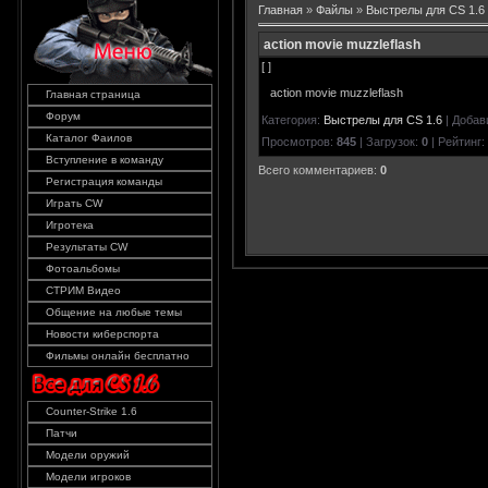
Главная
»
Файлы
»
Выстрелы для CS 1.6
action movie muzzleflash
[ ]
action movie muzzleflash
Главная страница
Форум
Категория
:
Выстрелы для CS 1.6
|
Добав
Каталог Фаилов
Просмотров
:
845
|
Загрузок
:
0
|
Рейтинг
:
Вступление в команду
Всего комментариев
:
0
Регистрация команды
Играть CW
Игротека
Результаты CW
Фотоальбомы
СТРИМ Видео
Общение на любые темы
Новости киберспорта
Фильмы онлайн бесплатно
Counter-Strike 1.6
Патчи
Модели оружий
Модели игроков