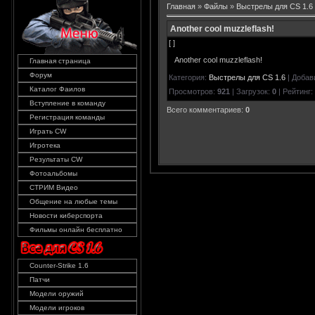
Главная
»
Файлы
»
Выстрелы для CS 1.6
Another cool muzzleflash!
[ ]
Another cool muzzleflash!
Главная страница
Форум
Категория
:
Выстрелы для CS 1.6
|
Добав
Каталог Фаилов
Просмотров
:
921
|
Загрузок
:
0
|
Рейтинг
:
Вступление в команду
Всего комментариев
:
0
Регистрация команды
Играть CW
Игротека
Результаты CW
Фотоальбомы
СТРИМ Видео
Общение на любые темы
Новости киберспорта
Фильмы онлайн бесплатно
Counter-Strike 1.6
Патчи
Модели оружий
Модели игроков