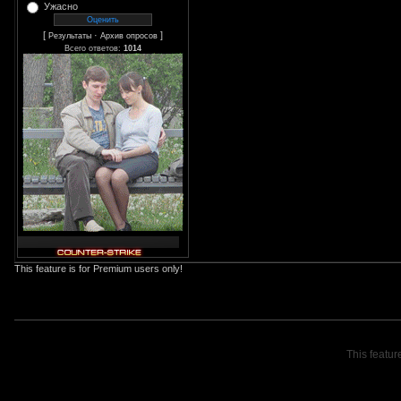
Ужасно
[
·
]
Результаты
Архив опросов
Всего ответов:
1014
This feature is for Premium users only!
This featur