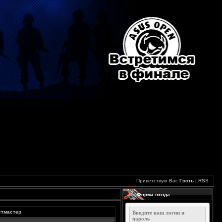
Приветствую Вас
Гость
|
RSS
Форма входа
естмастер
Введите ваш логин и
пароль