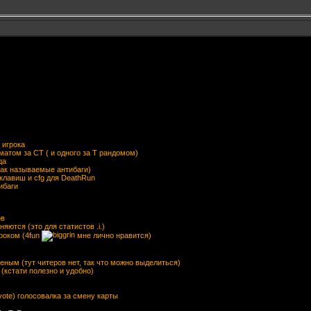
 игрока
матом за CT ( и одного за Т рандомом)
да
так называемые антибаги)
 клавиш и cfg для DeathRun
ибаги
ов
яются (это для статистов .i.)
гроком (4fun
мне лично нравится)
леным (тут читеров нет, так что можно выделиться)
(кстати полезно и удобно)
evote) голосовалка за смену карты