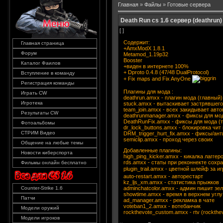
Главная
»
Файлы
»
Готовые сервера
Death Run cs 1.6 сервер (deathrun)
[ ]
Содержит:
Главная страница
+AmxModX 1.8.1
Форум
Metamod_1.19p32
Booster
Каталог Фаилов
+виден в интернете 100%
+ Dproto 0.4.8 (47/48 DualProtocol)
Вступление в команду
+ Fix maps and Fix AnyOne
Регистрация команды
Плагины для мода :
Играть CW
deathrun.amxx - плагин мода (главный)
Игротека
stuck.amxx - вытаскивает застрявшего
team_join.amxx - всех закидывает авто
Результаты CW
deathrunmanager.amxx - фиксы для мо
DeathRunFix.amxx - фиксы для мода (
Фотоальбомы
dr_lock_buttons.amxx - блокировка чит
СТРИМ Видео
DRM_trigger_hurt_fix.amxx - фиксы/ант
semiclip.amxx - проход через своих
Общение на любые темы
Добавленные плагины:
Новости киберспорта
high_ping_kicker.amxx - кикалка лаггер
rds.amxx - статы при реконнекте сохран
Фильмы онлайн бесплатно
plugin_trail.amxx - цветной шлейф за и
auto-restart.amxx - авторестарт
kz_ljs_xm.amxx - статистика прыжков
adminchatcolor.amxx - админ пишит зе
Counter-Strike 1.6
showtime.amxx - время в верхнем углу 
Патчи
ad_manager.amxx - рекламка в чате
voteban1_2.amxx - вотебанчик
Модели оружий
rockthevote_custom.amxx - rtv (rockth
Модели игроков