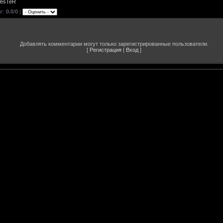
VesTeR
нг
:
0.0
/
0
|
Добавлять комментарии могут только зарегистрированные пользователи.
[
Регистрация
|
Вход
]