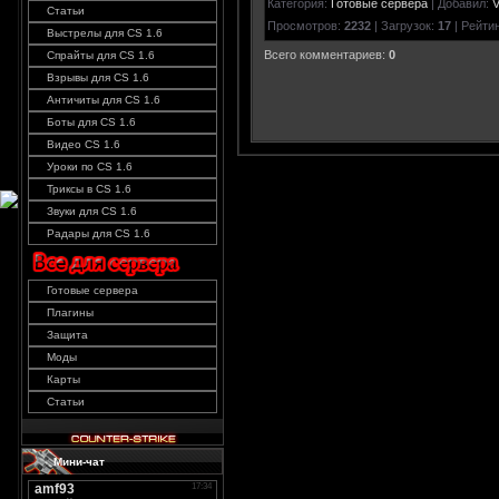
Категория
:
Готовые сервера
|
Добавил
:
Статьи
Просмотров
:
2232
|
Загрузок
:
17
|
Рейти
Выстрелы для CS 1.6
Всего комментариев
:
0
Спрайты для CS 1.6
Взрывы для CS 1.6
Античиты для CS 1.6
Боты для CS 1.6
Видео CS 1.6
Уроки по CS 1.6
Триксы в CS 1.6
Звуки для CS 1.6
Радары для CS 1.6
Готовые сервера
Плагины
Защита
Моды
Карты
Статьи
Мини-чат