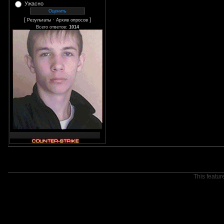
Ужасно
[
·
]
Результаты
Архив опросов
Всего ответов:
1014
This featur