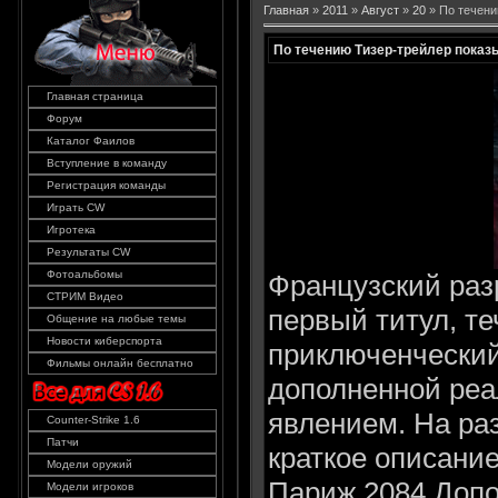
Главная
»
2011
»
Август
»
20
» По течени
По течению Тизер-трейлер показ
Главная страница
Форум
Каталог Фаилов
Вступление в команду
Регистрация команды
Играть CW
Игротека
Результаты CW
Фотоальбомы
Французский раз
СТРИМ Видео
первый титул, т
Общение на любые темы
Новости киберспорта
приключенческий 
Фильмы онлайн бесплатно
дополненной реа
явлением. На раз
Counter-Strike 1.6
Патчи
краткое описание
Модели оружий
Париж 2084 Допо
Модели игроков