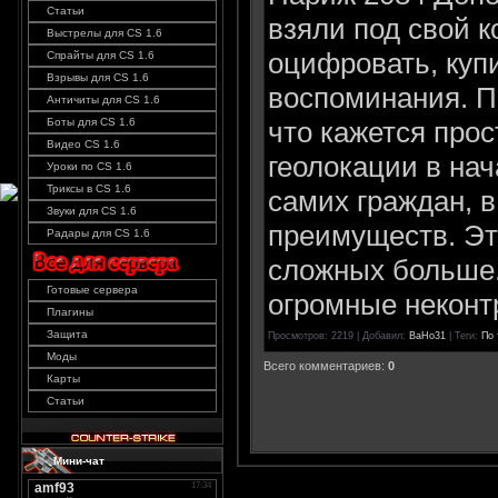
Статьи
взяли под свой 
Выстрелы для CS 1.6
оцифровать, куп
Спрайты для CS 1.6
Взрывы для CS 1.6
воспоминания. П
Античиты для CS 1.6
что кажется про
Боты для CS 1.6
Видео CS 1.6
геолокации в на
Уроки по CS 1.6
Триксы в CS 1.6
самих граждан, в
Звуки для CS 1.6
преимуществ. Эт
Радары для CS 1.6
сложных больше.
Готовые сервера
огромные неконтр
Плагины
Защита
Просмотров
: 2219 |
Добавил
:
BaHo31
|
Теги
:
По 
Моды
Всего комментариев
:
0
Карты
Статьи
Мини-чат