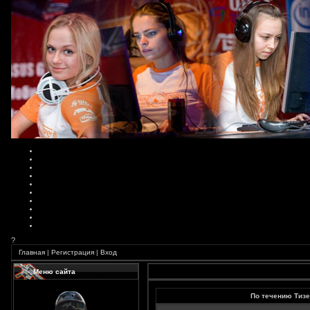
?
Главная
|
Регистрация
|
Вход
Меню сайта
По течению Тизе