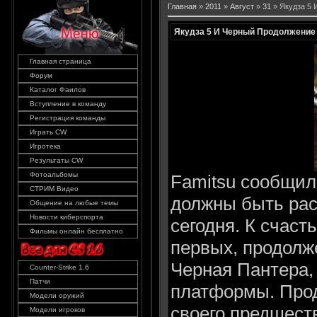
Главная
»
2011
»
Август
»
31
» Якудза 5 
Якудза 5 И Черный Продолжение 
Главная страница
Форум
Каталог Фаилов
Вступление в команду
Регистрация команды
Играть CW
Игротека
Результаты CW
Фотоальбомы
Famitsu сообщил
СТРИМ Видео
должны быть ра
Общение на любые темы
Новости киберспорта
сегодня. К счаст
Фильмы онлайн бесплатно
первых, продолже
Черная Пантера, 
Counter-Strike 1.6
Патчи
платформы. Прод
Модели оружий
своего предшеств
Модели игроков