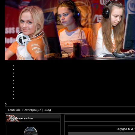
?
Главная
|
Регистрация
|
Вход
Меню сайта
Якудза 5 И 