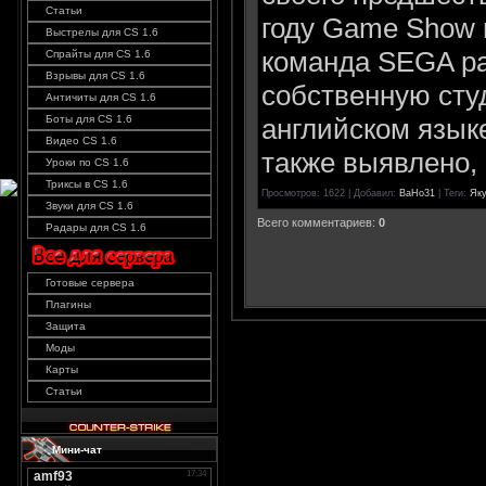
Статьи
году Game Show г
Выстрелы для CS 1.6
команда SEGA ра
Спрайты для CS 1.6
Взрывы для CS 1.6
собственную сту
Античиты для CS 1.6
английском языке
Боты для CS 1.6
Видео CS 1.6
также выявлено, 
Уроки по CS 1.6
Триксы в CS 1.6
Просмотров
: 1622 |
Добавил
:
BaHo31
|
Теги
:
Яку
Звуки для CS 1.6
Всего комментариев
:
0
Радары для CS 1.6
Готовые сервера
Плагины
Защита
Моды
Карты
Статьи
Мини-чат