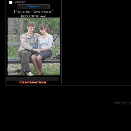
Ужасно
[
·
]
Результаты
Архив опросов
Всего ответов:
1014
This featur