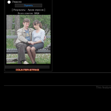
Ужасно
[
·
]
Результаты
Архив опросов
Всего ответов:
1014
This featur