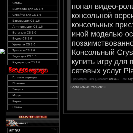
Статьи
попал видео-рол
Выстрелы для CS 1.6
консольной верси
Спрайты для CS 1.6
Взрывы для CS 1.6
консольных прист
Античиты для CS 1.6
иной моделью ос
Боты для CS 1.6
Видео CS 1.6
позаимствованно
Уроки по CS 1.6
Консольный Crys
Триксы в CS 1.6
Звуки для CS 1.6
купить игру для
Радары для CS 1.6
сетевых услуг Pl
Готовые сервера
Просмотров
: 1191 |
Добавил
:
BaHo31
|
Теги
:
Cry
Плагины
Всего комментариев
:
0
Защита
Моды
Карты
Статьи
Мини-чат