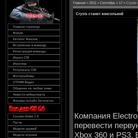
Главная
»
2011
»
Сентябрь
»
17
» Crysis 
Crysis станет консольной
Главная страница
Форум
Каталог Фаилов
Вступление в команду
Регистрация команды
Играть CW
Игротека
Результаты CW
Фотоальбомы
СТРИМ Видео
Общение на любые темы
Новости киберспорта
Фильмы онлайн бесплатно
Компания Electro
Counter-Strike 1.6
перевести перву
Патчи
Модели оружий
Xbox 360 и PS3. 
Модели игроков