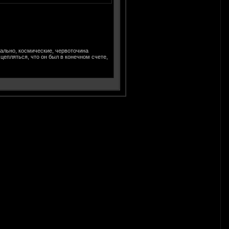
чально, космические, червоточина
цепляться, что он был в конечном счете,