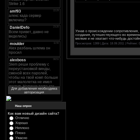
Узнав о происхождении сопротивления, 
создания, путешествующего во времени 
мелкие и не хватает что-нибудь достой
Просмотров: 1369 | Дата:
18.09.2011
| Рейтинг: 0
Для добавления необходима
авторизация
Наш опрос
Как вам новый дизайн сайта?
Отлично
Хорошо
Неплохо
Плохо
Ужасно