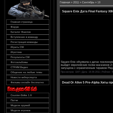
Главная
»
2011
»
Сентябрь
»
18
Square Enix Дата Final Fantasy XII
Главная страница
Форум
Каталог Фаилов
Вступление в команду
Регистрация команды
Играть CW
Игротека
Результаты CW
Square Enix объявила о датах поклонник
Фотоальбомы
выйдет европейские полки магазинов 2-
СТРИМ Видео
запущена с ограниченным тиражом Play
Просмотров: 1167 | Дата:
18.09.2011
| Рейтинг: 5
Общение на любые темы
Новости киберспорта
Dead Or Alive 5 Pre-Alpha Хиты п
Фильмы онлайн бесплатно
Counter-Strike 1.6
Патчи
Модели оружий
Модели игроков