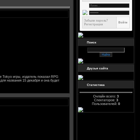
Забыли пароль?
Регистрация
Поиск
Друзья сайта
ке Tokyo игры, издатель показал RPG
для названия 15 декабря и она будет
Статистика
Онлайн всего:
3
Спектаторов:
3
Пользователей:
0