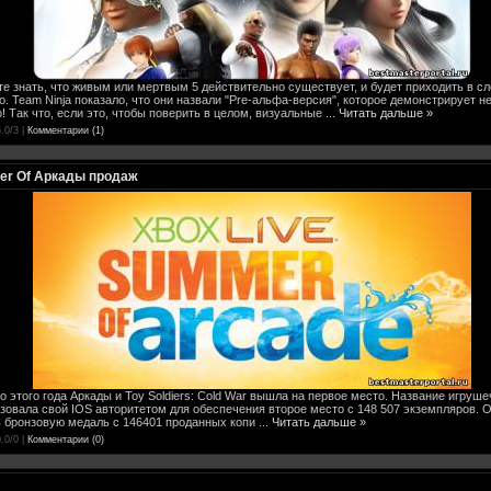
е знать, что живым или мертвым 5 действительно существует, и будет приходить в с
го. Team Ninja показало, что они назвали "Pre-альфа-версия", которое демонстрирует н
! Так что, если это, чтобы поверить в целом, визуальные
...
Читать дальше »
.0/3 |
Комментарии (1)
mer Of Аркады продаж
о этого года Аркады и Toy Soldiers: Cold War вышла на первое место. Название игруше
ользовала свой ​​IOS авторитетом для обеспечения второе место с 148 507 экземпляров
ть бронзовую медаль с 146401 проданных копи
...
Читать дальше »
.0/0 |
Комментарии (0)