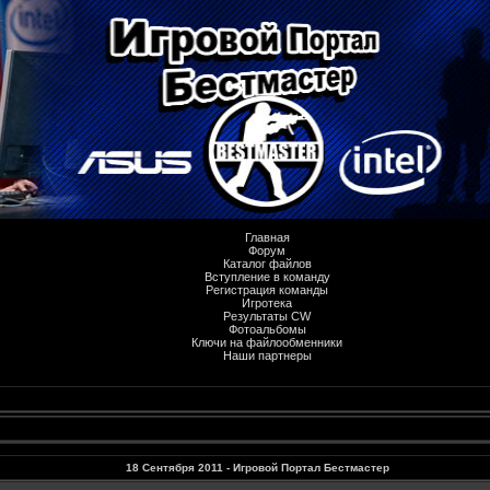
Главная
Форум
Каталог файлов
Вступление в команду
Регистрация команды
Игротека
Результаты CW
Фотоальбомы
Ключи на файлообменники
Наши партнеры
18 Сентября 2011 - Игровой Портал Бестмастер