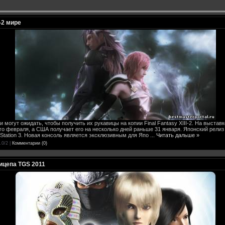
I-2 мире
и могут ожидать, чтобы получить их рукавицы на копии Final Fantasy XIII-2. На выстав
го февраля, а США получает его на несколько дней раньше 31 января. Японский релиз 
Station 3. Новая консоль является эксклюзивным для Япо
...
Читать дальше »
.0/2 |
Комментарии (0)
рицепа TGS 2011