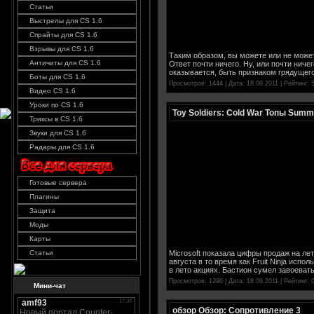
Статьи
Выстрелы для CS 1.6
Спрайты для CS 1.6
Взрывы для CS 1.6
Таким образом, вы можете или не может
Античиты для CS 1.6
Ответ почти ничего. Ну, или почти ниче
оказывается, быть признаком грядущего
Боты для CS 1.6
Просмотров: 1444 | Дата:
18.09.2011
| Рейтинг: 5
Видео CS 1.6
Уроки по CS 1.6
Toy Soldiers: Cold War Топы Sum
Триксы в CS 1.6
Звуки для CS 1.6
Радары для CS 1.6
Готовые сервера
Плагины
Защита
Моды
Карты
Microsoft показала цифры продаж на лет
Статьи
августа в то время как Fruit Ninja исп
в лето акциях. Бастион сумел завоева
Просмотров: 1296 | Дата:
18.09.2011
| Рейтинг: 0
Мини-чат
обзор Обзор: Сопротивление 3