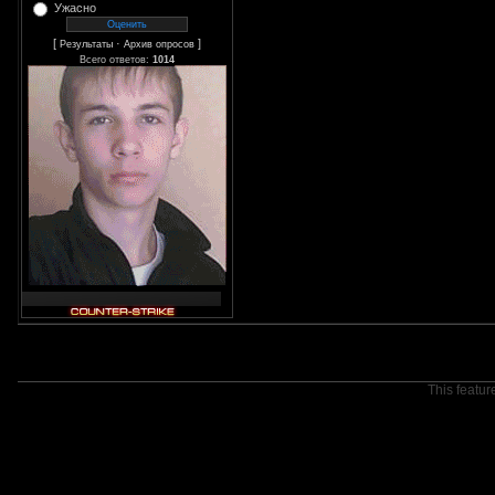
Ужасно
[
·
]
Результаты
Архив опросов
Всего ответов:
1014
This featur