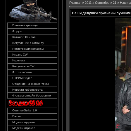
Главная
»
2011
»
Сентябрь
»
21
» Наши д
Наши девушки признаны лучшими
Главная страница
Форум
Каталог Фаилов
Вступление в команду
Регистрация команды
Играть CW
Игротека
Результаты CW
Фотоальбомы
СТРИМ Видео
Общение на любые темы
Новости киберспорта
Фильмы онлайн бесплатно
Counter-Strike 1.6
Патчи
Модели оружий
Модели игроков