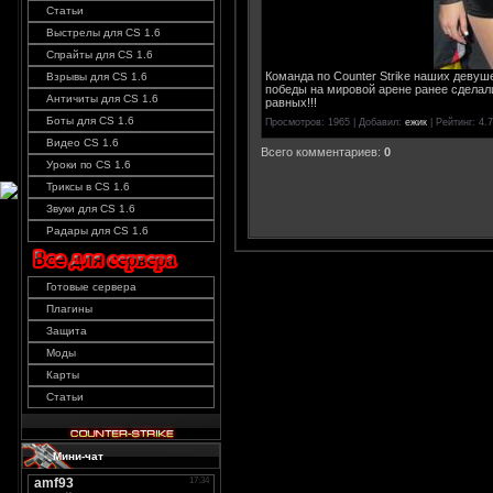
Статьи
Выстрелы для CS 1.6
Спрайты для CS 1.6
Команда по Counter Strike наших деву
Взрывы для CS 1.6
победы на мировой арене ранее сделали
Античиты для CS 1.6
равных!!!
Боты для CS 1.6
Просмотров
: 1965 |
Добавил
:
ежик
|
Рейтинг
: 4.
Видео CS 1.6
Всего комментариев
:
0
Уроки по CS 1.6
Триксы в CS 1.6
Звуки для CS 1.6
Радары для CS 1.6
Готовые сервера
Плагины
Защита
Моды
Карты
Статьи
Мини-чат