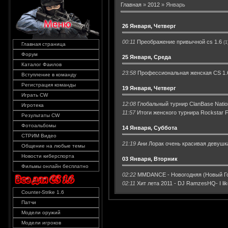
Главная
»
2012
»
Январь
26 Января, Четверг
00:11
Преображение привычной cs 1.6
(1
Главная страница
Форум
25 Января, Среда
Каталог Фаилов
23:58
Профессиональная женская CS 1.6 
Вступление в команду
Регистрация команды
19 Января, Четверг
Играть CW
12:08
Глобальный турнир ClanBase Nati
Игротека
11:57
Итоги женского турнира Rockstar 
Результаты CW
Фотоальбомы
14 Января, Суббота
СТРИМ Видео
21:19
Ани Лорак очень красивая девушк
Общение на любые темы
Новости киберспорта
03 Января, Вторник
Фильмы онлайн бесплатно
02:22
MMDANCE - Новогодняя (Новый Го
02:11
Хит лета 2011 - DJ RamzesHQ- I lik
Counter-Strike 1.6
Патчи
Модели оружий
Модели игроков