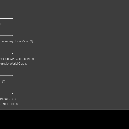
)
команда Pink Zinic
(0)
onsCup XV на подходе
(1)
Female World Cup
(0)
а
(3)
д 2012)
(1)
e Your Lips
(0)