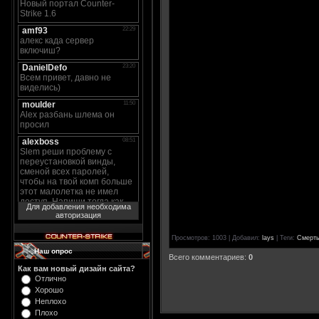
Для добавления необходима
авторизация
Просмотров
: 1003 |
Добавил
:
lays
|
Теги
:
Смерт
Наш опрос
Всего комментариев
:
0
Как вам новый дизайн сайта?
Отлично
Хорошо
Неплохо
Плохо