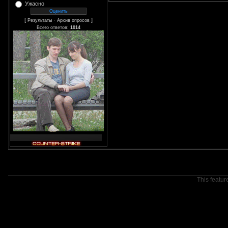
Ужасно
[
·
]
Результаты
Архив опросов
Всего ответов:
1014
This featur