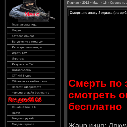
Главная
»
2012
»
Март
»
18
» Смерть по 
Смерть по знаку Зодиака (эфир 0
Главная страница
Форум
Каталог Фаилов
Вступление в команду
Регистрация команды
Играть CW
Игротека
Результаты CW
Фотоальбомы
СТРИМ Видео
Смерть по 
Общение на любые темы
Новости киберспорта
смотреть о
Фильмы онлайн бесплатно
бесплатно
Counter-Strike 1.6
Патчи
Модели оружий
Жанр кино: Док
Модели игроков