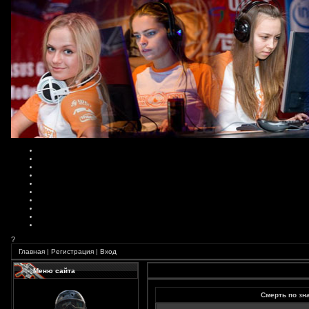
?
Главная
|
Регистрация
|
Вход
Меню сайта
Смерть по зна