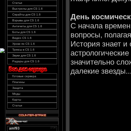
Статьи
Выстрелы для CS 1.6
День космическ
Спрайты для CS 1.6
Взрывы для CS 1.6
С начала времен
Античиты для CS 1.6
вопросы, полагая
Боты для CS 1.6
Видео CS 1.6
История знает и
Уроки по CS 1.6
Триксы в CS 1.6
астрологические 
Звуки для CS 1.6
значительно сло
Радары для CS 1.6
далекие звезды..
Готовые сервера
Плагины
Защита
Моды
Карты
Статьи
Мини-чат