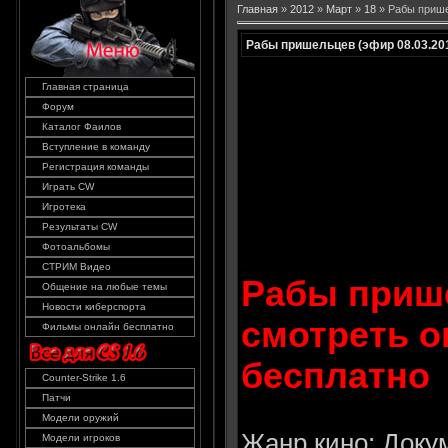
Главная
»
2012
»
Март
»
18
» Рабы прише
Рабы пришельцев (эфир 08.03.20
Главная страница
Форум
Каталог Фаилов
Вступление в команду
Регистрация команды
Играть CW
Игротека
Результаты CW
Фотоальбомы
СТРИМ Видео
Рабы прише
Общение на любые темы
Новости киберспорта
смотреть о
Фильмы онлайн бесплатно
бесплатно
Counter-Strike 1.6
Патчи
Модели оружий
Жанр кино: Док
Модели игроков