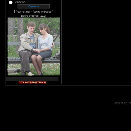
Ужасно
[
·
]
Результаты
Архив опросов
Всего ответов:
1014
This featur