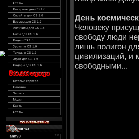
Статьи
Выстрелы для CS 1.6
День космическ
Спрайты для CS 1.6
Взрывы для CS 1.6
Человеку присущ
Античиты для CS 1.6
свободу люди нер
Боты для CS 1.6
Видео CS 1.6
лишь полигон дл
Уроки по CS 1.6
Триксы в CS 1.6
цивилизаций, и 
Звуки для CS 1.6
свободными...
Радары для CS 1.6
Готовые сервера
Плагины
Защита
Моды
Карты
Статьи
Мини-чат