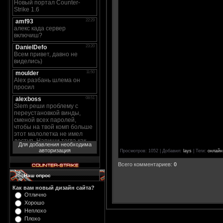
Для добавления необходима
авторизация
Просмотров
: 1052 |
Добавил
:
lays
|
Теги
:
онлайн
Всего комментариев
:
0
Наш опрос
Как вам новый дизайн сайта?
Отлично
Хорошо
Неплохо
Плохо