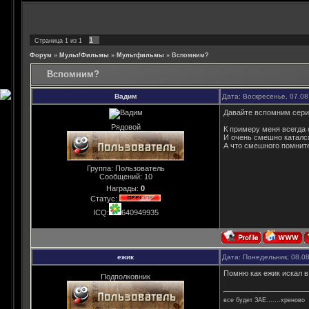
1
Страница
1
из
1
Форум
»
Мульт/Фильмы
»
Мультфильмы
»
Вспомним?
Вспомним?
Вадим
Дата: Воскресенье, 07.08
Давайте вспомним сери
Рядовой
К примеру меня всегда 
И очень смешно катался
А что смешного помнит
Группа: Пользователь
Сообщений:
10
Награды:
0
Статус:
ICQ:
640949935
ежик
Дата: Понедельник, 08.0
Помню как ежик искал в
Подполковник
все будет ЗАЕ.......хреново