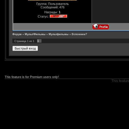
Группа: Пользователь
Сообщений:
476
Награды:
1
Статус:
Форум
»
Мульт/Фильмы
»
Мультфильмы
»
Вспомним?
1
Страница
1
из
1
This feature is for Premium users only!
This featur