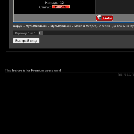
Награды:
12
Статус:
Форум
»
Мульт/Фильмы
»
Мультфильмы
»
Маша и Медведь 2 серия - До весны не б
1
Страница
1
из
1
This feature is for Premium users only!
This featur