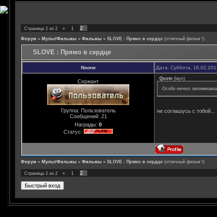
2
Страница
2
из
2
«
1
Форум
»
Мульт/Фильмы
»
Фильмы
»
SLOVE : Прямо в сердце
(отличный фильм !)
SLOVE : Прямо в сердце
Noone
Дата: Суббота, 18.02.20
Quote
(
lays
)
Сержант
Особо ничего запоминающ
Группа: Пользователь
не соглашусь с тобой..
Сообщений:
21
Награды:
0
Статус:
Форум
»
Мульт/Фильмы
»
Фильмы
»
SLOVE : Прямо в сердце
(отличный фильм !)
2
Страница
2
из
2
«
1