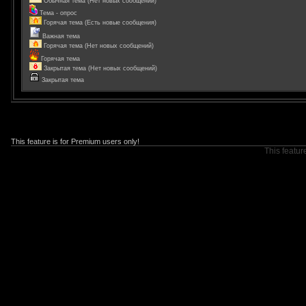
Обычная тема (Нет новых сообщений)
Тема - опрос
Горячая тема (Есть новые сообщения)
Важная тема
Горячая тема (Нет новых сообщений)
Горячая тема
Закрытая тема (Нет новых сообщений)
Закрытая тема
This feature is for Premium users only!
This featur