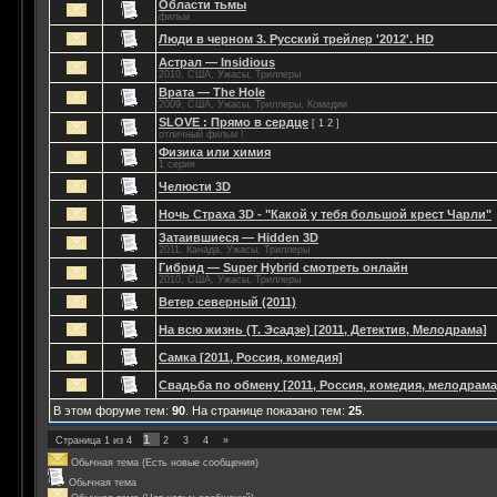
Области тьмы
фильм
Люди в черном 3. Русский трейлер '2012'. HD
Астрал — Insidious
2010, США, Ужасы, Триллеры
Врата — The Hole
2009, США, Ужасы, Триллеры, Комедии
SLOVE : Прямо в сердце
[
1
2
]
отличный фильм !
Физика или химия
1 серия
Челюсти 3D
Ночь Страха 3D - "Какой у тебя большой крест Чарли"
Затаившиеся — Hidden 3D
2011, Канада, Ужасы, Триллеры
Гибрид — Super Hybrid смотреть онлайн
2010, США, Ужасы, Триллеры
Ветер северный (2011)
На всю жизнь (Т. Эсадзе) [2011, Детектив, Мелодрама]
Самка [2011, Россия, комедия]
Свадьба по обмену [2011, Россия, комедия, мелодрама
В этом форуме тем:
90
. На странице показано тем:
25
.
1
Страница
1
из
4
2
3
4
»
Обычная тема (Есть новые сообщения)
Обычная тема