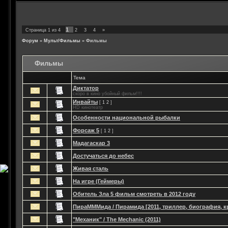
1
Страница
1
из
4
2
3
4
»
Форум
»
Мульт/Фильмы
»
Фильмы
Фильмы
Тема
Диктатор
скоро в кино убойный фильм!!!!
Инвайты
[
1
2
]
HD кинотеатр
Особенности национальной рыбалки
Форсаж 5
[
1
2
]
Мадагаскар 3
Достучаться до небес
Живая сталь
На игре (Геймеры)
Обитель Зла 5 фильм смотреть в 2012 году
ПираМММида / Пирамида [2011, триллер, биография, 
"Механик" / The Mechanic (2011)