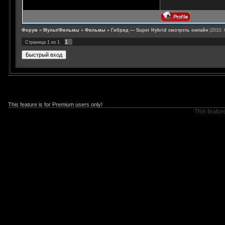
Форум
»
Мульт/Фильмы
»
Фильмы
»
Гибрид — Super Hybrid смотреть онлайн
(2010,
1
Страница
1
из
1
This feature is for Premium users only!
This featur