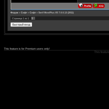
Форум
»
Софт
»
Софт
»
Serif MoviPlus X5 7.0.0.13 (2011)
1
Страница
1
из
1
This feature is for Premium users only!
This featur