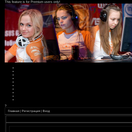
This feature is for Premium users only!
?
Главная
|
Регистрация
|
Вход