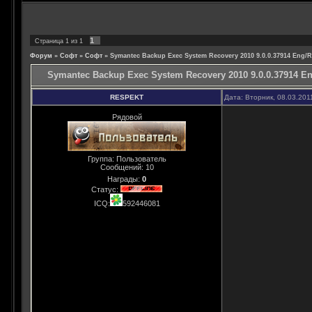
1
Страница
1
из
1
Форум
»
Софт
»
Софт
»
Symantec Backup Exec System Recovery 2010 9.0.0.37914 Eng/
Symantec Backup Exec System Recovery 2010 9.0.0.37914 E
RESPEKT
Дата: Вторник, 08.03.201
Рядовой
Группа: Пользователь
Сообщений:
10
Награды:
0
Статус:
ICQ:
592446081