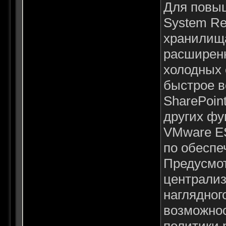
Для повыш
System Re
хранилища
расширенн
холодных 
быстрое в
SharePoin
других фу
VMware ES
по обеспе
Предусмот
централиз
наглядног
возможнос
политики 