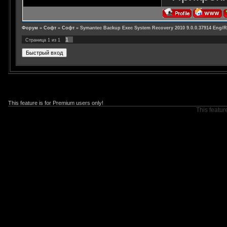
Форум
»
Софт
»
Софт
»
Symantec Backup Exec System Recovery 2010 9.0.0.37914 Eng/
1
Страница
1
из
1
This feature is for Premium users only!
This featur