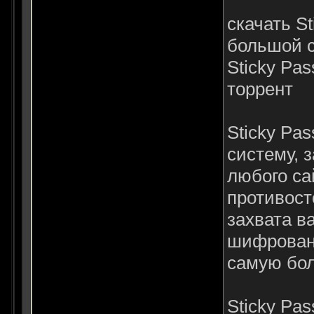
скачать S
большой с
Sticky Pa
торрент
Sticky Pa
систему, 
любого са
противост
захвата в
шифровани
самую бо
Sticky Pa