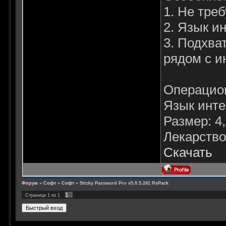
1. Не тре
2. Язык и
3. Подхва
рядом с и
Операцион
Язык инте
Размер: 4
Лекарство
Скачать
Форум
»
Софт
»
Софт
»
Sticky Password Pro v5.0.5.241 RePack
1
Страница
1
из
1