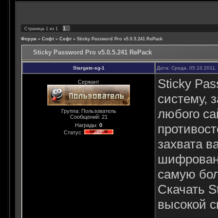
1
Страница
1
из
1
Форум
»
Софт
»
Софт
»
Sticky Password Pro v5.0.5.241 RePack
Sticky Password Pro v5.0.5.241 RePack
Stargate-sg-1
Дата: Среда, 05.10.2011,
Sticky Pa
Сержант
систему, 
любого са
Группа: Пользователь
Сообщений:
21
противост
Награды:
0
Статус:
захвата в
шифровани
самую бо
Скачать S
высокой с