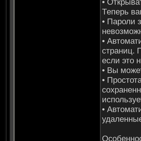
• Открыва
Теперь ва
• Пароли
невозможн
• Автомат
страниц. 
если это 
• Вы може
• Простот
сохраненн
используе
• Автомат
удаленные
Особеннос