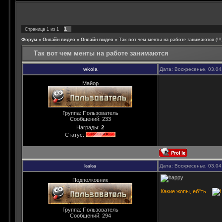
1
Страница
1
из
1
Форум
»
Онлайн видео
»
Онлайн видео
»
Так вот чем менты на работе занимаются
(!!!
Так вот чем менты на работе занимаются
wkola
Дата: Воскресенье, 03.04
Майор
Группа: Пользователь
Сообщений:
233
Награды:
2
Статус:
kaka
Дата: Воскресенье, 03.04
Подполковник
Какие жопы, еб"ть...
Группа: Пользователь
Сообщений:
294