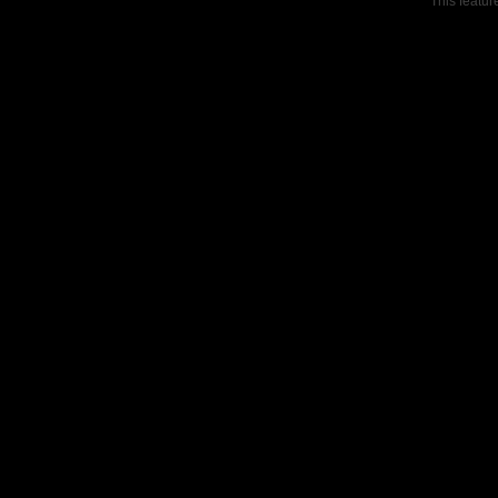
This featur