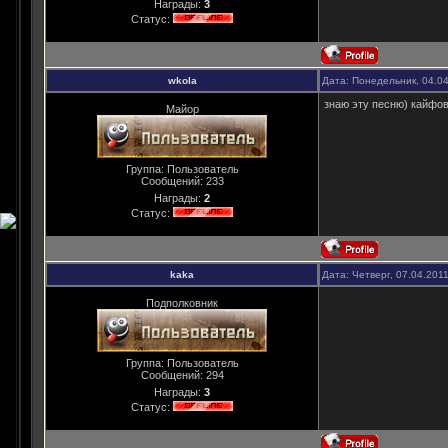
Награды:
3
Статус:
wkola
Дата: Понедельник, 04.0
знаю эту песню) кайфова
Майор
Группа: Пользователь
Сообщений:
233
Награды:
2
Статус:
kaka
Дата: Четверг, 07.04.201
Подполковник
Группа: Пользователь
Сообщений:
294
Награды:
3
Статус: