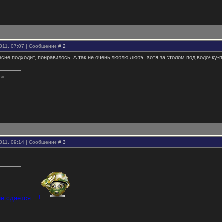
2011, 07:07 | Сообщение #
2
сне подходит, понравилось. А так не очень люблю Любэ. Хотя за столом под водочку-п
ово
2011, 09:14 | Сообщение #
3
е сдается....!