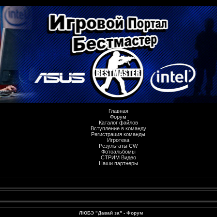
Главная
Форум
Каталог файлов
Вступление в команду
Регистрация команды
Игротека
Результаты CW
Фотоальбомы
СТРИМ Видео
Наши партнеры
ЛЮБЭ "Давай за" - Форум