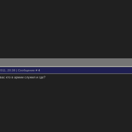
2011, 20:38 | Сообщение #
4
вас кто в армии служил и где?