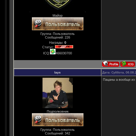
Майор
Группа: Пользователь
Сообщений:
226
Награды:
0
Статус:
ICQ:
466030700
lays
Дата: Суббота, 06.08.
Пацаны а вообще из 
Подполковник
Группа: Пользователь
Сообщений:
342