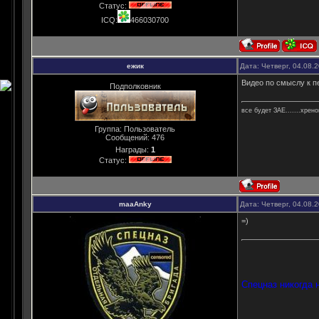
Статус:
ICQ:
466030700
ежик
Дата: Четверг, 04.08.
Видео по смыслу к пе
Подполковник
все будет ЗАЕ.......хрен
Группа: Пользователь
Сообщений:
476
Награды:
1
Статус:
maaAnky
Дата: Четверг, 04.08.
=)
Спецназ никогда н