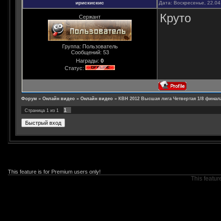
ирискискис
Дата: Воскресенье, 22.0
Круто
Сержант
Группа: Пользователь
Сообщений:
53
Награды:
0
Статус:
Форум
»
Онлайн видео
»
Онлайн видео
»
КВН 2012 Высшая лига Четвертая 1/8 финал
1
Страница
1
из
1
This feature is for Premium users only!
This featur