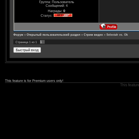
Группа: Пользователь
Сообщений:
4
Награды:
0
Статус:
Форум
»
Открытый пользовательский раздел
»
Стрим видео
»
Selectah vs. Ok
1
Страница
1
из
1
This feature is for Premium users only!
This featur