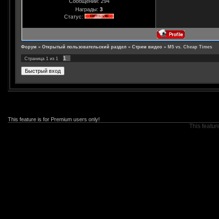
Сообщений:
294
Награды:
3
Статус:
Форум
»
Открытый пользовательский раздел
»
Стрим видео
»
M5 vs. Cheap Times
1
Страница
1
из
1
This feature is for Premium users only!
This featur