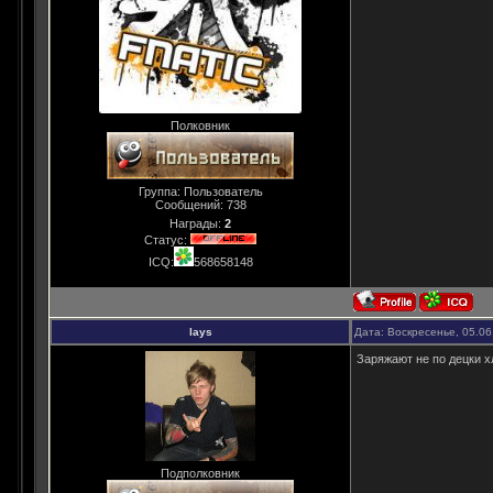
Полковник
Группа: Пользователь
Сообщений:
738
Награды:
2
Статус:
ICQ:
568658148
lays
Дата: Воскресенье, 05.06
Заряжают не по децки 
Подполковник