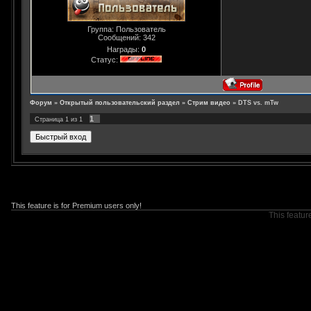
Группа: Пользователь
Сообщений:
342
Награды:
0
Статус:
Форум
»
Открытый пользовательский раздел
»
Стрим видео
»
DTS vs. mTw
1
Страница
1
из
1
This feature is for Premium users only!
This featur