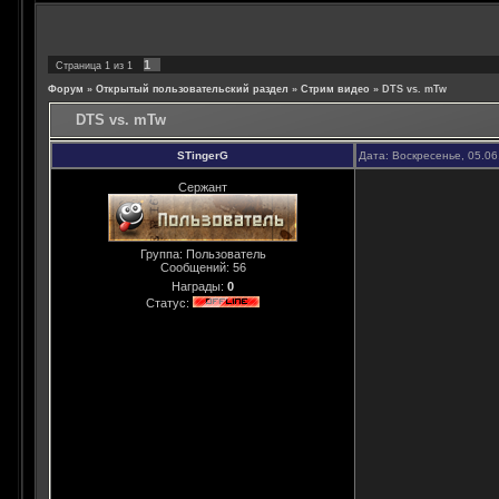
1
Страница
1
из
1
Форум
»
Открытый пользовательский раздел
»
Стрим видео
»
DTS vs. mTw
DTS vs. mTw
STingerG
Дата: Воскресенье, 05.06
Сержант
Группа: Пользователь
Сообщений:
56
Награды:
0
Статус: