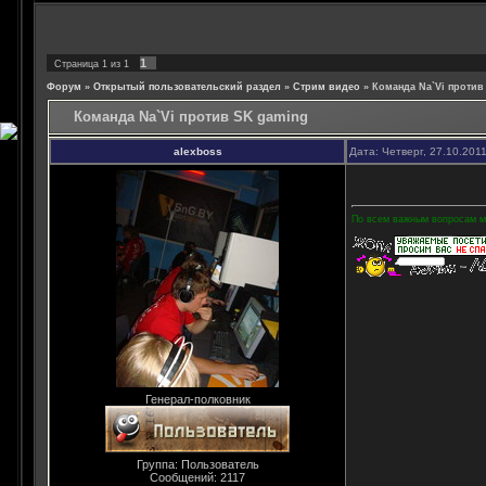
1
Страница
1
из
1
Форум
»
Открытый пользовательский раздел
»
Стрим видео
»
Команда Na`Vi против
Команда Na`Vi против SK gaming
alexboss
Дата: Четверг, 27.10.201
По всем важным вопросам мо
Генерал-полковник
Группа: Пользователь
Сообщений:
2117