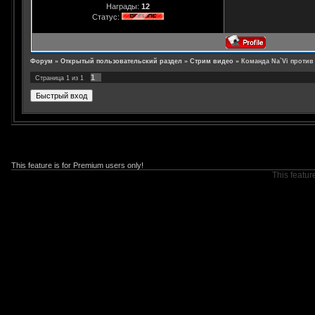
Награды:
12
Статус:
Форум
»
Открытый пользовательский раздел
»
Стрим видео
»
Команда Na`Vi против
1
Страница
1
из
1
This feature is for Premium users only!
This featur