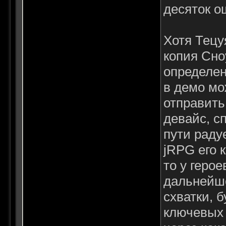
десяток о
Хотя Тецу
копия Сно
определен
в демо мо
отправить
девайс, с
пути радуе
jRPG его 
то у геро
дальнейше
схватки, 
ключевых 