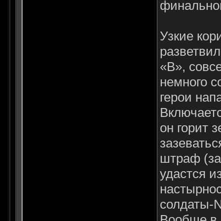
финальной
Узкие кор
разветвил
«B», совсе
немного с
герои нап
Включаетс
он горит 
зазеватьс
штраф (за
удастся и
настырнос
солдаты-N
Вообще в 