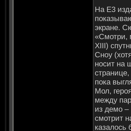
На Е3 изд
показываю
экране. С
«Смотри, 
XIII) спу
Сноу (хот
носит на 
странице, 
пока выгл
Мол, геро
между пар
из демо –
смотрит н
казалось 