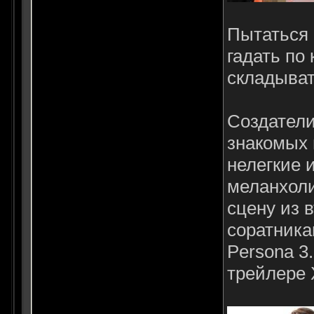
Пытаться с
гадать по
складыват
Создатели
знакомых 
нелегкие 
меланхоли
сцену из в
соратника
Persona 3
трейлере X