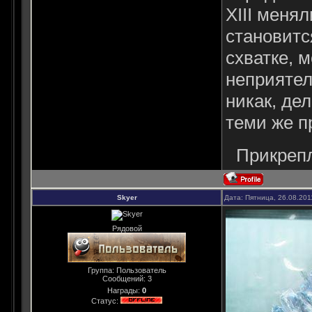
XIII меня
становится
схватке, 
неприятел
никак, дел
теми же п
Прикреп
Skyer
Дата: Пятница, 26.08.201
Рядовой
Группа: Пользователь
Сообщений:
3
Награды:
0
Статус: