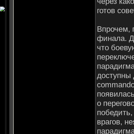
через как
готов сов
Впрочем, 
финала. Д
что боеву
переключе
парадигма
доступны д
commando)
появилась
о перегово
победить,
врагов, н
парадигма