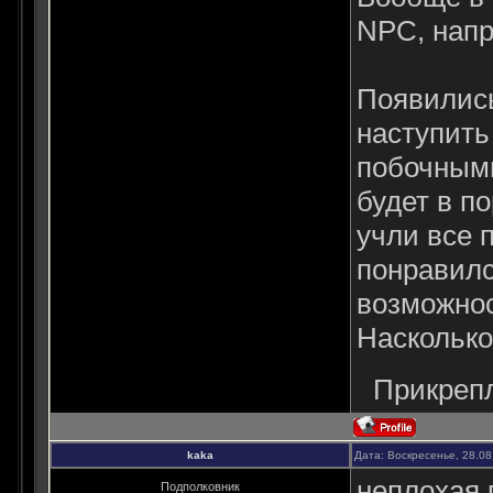
NPC, напр
Появились
наступить
побочными
будет в п
учли все 
понравилс
возможнос
Насколько
Прикреп
kaka
Дата: Воскресенье, 28.08
неплохая 
Подполковник