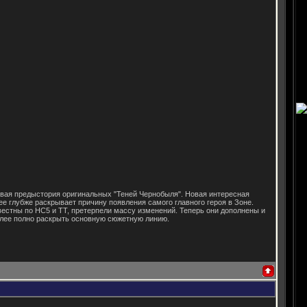
новая предыстория оригинальных "Теней Чернобыля". Новая интересная
ее глубже раскрывает причину появления самого главного героя в Зоне.
звестны по НС5 и ТТ, претерпели массу изменений. Теперь они дополнены и
олее полно раскрыть основную сюжетную линию.