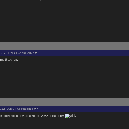
2012, 17:14 | Сообщение #
3
тный шутер.
2012, 09:02 | Сообщение #
4
 из подобных. ну еше мктро 2033 тоже норм