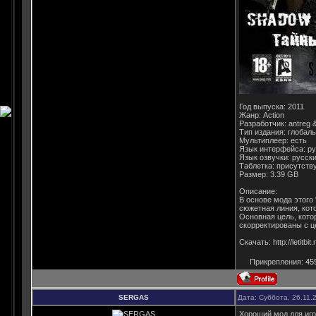
Год выпуска: 2011
Жанр: Action
Разработчик: antreg 
Тип издания: глобальн
Мультиплеер: есть
Язык интерфейса: р
Язык озвучки: русск
Таблетка: присутств
Размер: 3.39 GB
Описание:
В основе мода этого
сюжетная линия, кот
Основная цель, кото
скорректированы с ц
Скачать: http://letit
Прикрепления:
45
SERGAS
Дата: Суббота, 26.11.
Хороший мод для игр