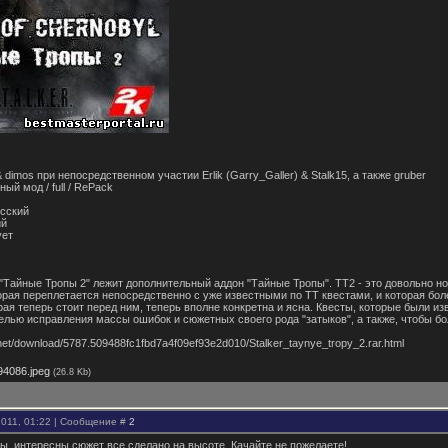
& dimos при непосредственном участии Erlik (Garry_Galler) & Stalk15, а также gruber
ый мод / full / RePack
усский
ий
ует
 "Тайные Тропы 2" лежит дополнительный аддон "Тайные Тропы". ТТ2 - это довольно 
орая переплетается непосредственно с уже известными по ТТ квестами, и которая бол
рая теперь стоит перед ним, теперь вполне конкретна и ясна. Квесты, которые были и
елью исправления массы ошибок и сюжетных своего рода "затыков", а также, чтобы б
bit.net/download/5787.509488fc1fbd7a4f09ef93e2d010/Stalker_taynye_tropy_2.rar.html
94086.jpeg
(26.8 Kb)
2011, 01:22 | Сообщение #
2
ы, интересны сюжет все сделано на высоте. Качайте не пожелаете!