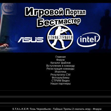
Главная
Форум
Каталог файлов
Вступление в команду
Регистрация команды
Игротека
Результаты CW
Фотоальбомы
СТРИМ Видео
Наши партнеры
S.T.A.L.K.E.R: Тень Чернобыля - Тайные Тропы 2 скачать игру - Форум