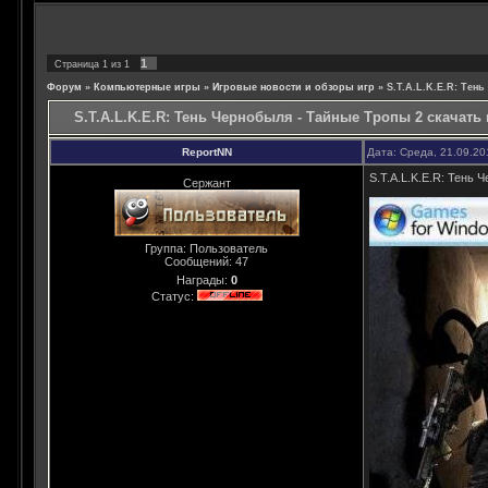
1
Страница
1
из
1
Форум
»
Компьютерные игры
»
Игровые новости и обзоры игр
»
S.T.A.L.K.E.R: Тен
S.T.A.L.K.E.R: Тень Чернобыля - Тайные Тропы 2 скачать 
ReportNN
Дата: Среда, 21.09.20
S.T.A.L.K.E.R: Тень 
Сержант
Группа: Пользователь
Сообщений:
47
Награды:
0
Статус: