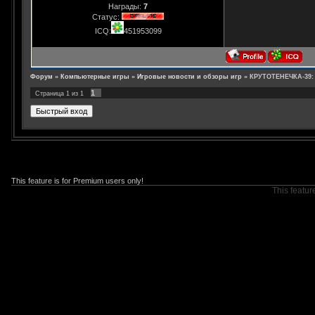
Награды:
7
Статус:
ICQ:
451953099
Форум
»
Компьютерные игры
»
Игровые новости и обзоры игр
»
КРУТОТЕНЕЧКА-39: 
1
Страница
1
из
1
This feature is for Premium users only!
This featur