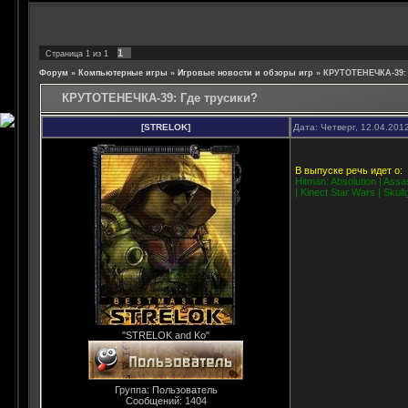
1
Страница
1
из
1
Форум
»
Компьютерные игры
»
Игровые новости и обзоры игр
»
КРУТОТЕНЕЧКА-39: 
КРУТОТЕНЕЧКА-39: Где трусики?
[STRELOK]
Дата: Четверг, 12.04.201
В выпуске речь идет о:
Hitman: Absolution | Assas
| Kinect Star Wars | Skull
"STRELOK and Ko"
Группа: Пользователь
Сообщений:
1404