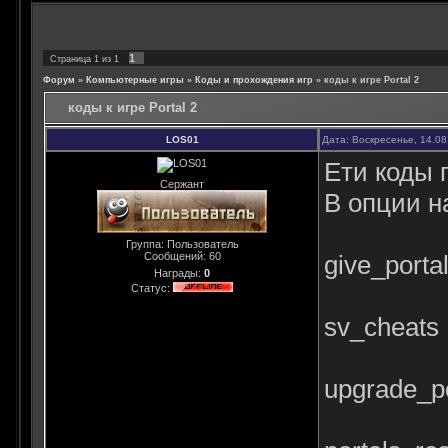
1
Страница
1
из
1
Форум
»
Компьютерные игры
»
Коды и прохождения игр
»
коды к игре Portal 2
коды к игре Portal 2
LOS01
Дата: Воскресенье, 14.08
Ети коды 
Сержант
В опции н
Группа: Пользователь
Сообщений:
60
give_port
Награды:
0
Статус:
sv_cheats 
upgrade_p