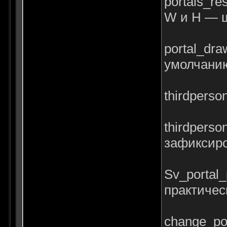
portals_r
W и H — ш
portal_dr
умолчанию
thirdperso
thirdpers
зафиксиро
Sv_portal
пpaктичec
change_po