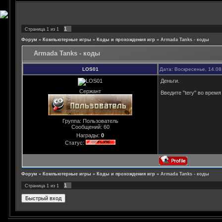
1
Страница
1
из
1
Форум
»
Компьютерные игры
»
Коды и прохождения игр
»
Armada Tanks - коды
Armada Tanks - коды
LOS01
Дата: Воскресенье, 14.08
Деньги.
Сержант
Введите "tery" во время
Группа: Пользователь
Сообщений:
60
Награды:
0
Статус:
Форум
»
Компьютерные игры
»
Коды и прохождения игр
»
Armada Tanks - коды
1
Страница
1
из
1