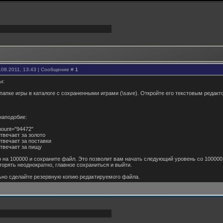
.08.2011, 13:43 | Сообщение #
1
ы:
 папке игры в каталоге с сохраненными играми (\save). Откройте его текстовым редакт
наподобие:
mount="94472"
отвечает за золото
отвечает за поставки
отвечает за пищу
 на 100000 и сохраните файл. Это позволит вам начать следующий уровень со 10000
орять неоднократно, главное сохраниться и выйти.
но сделайте резервную копию редактируемого файла.