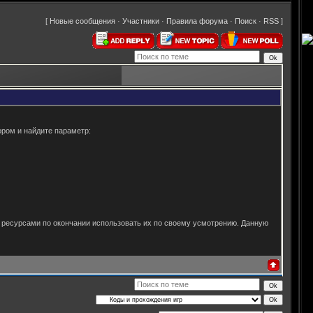
[
Новые сообщения
·
Участники
·
Правила форума
·
Поиск
·
RSS
]
ором и найдите параметр:
0 ресурсами по окончании использовать их по своему усмотрению. Данную