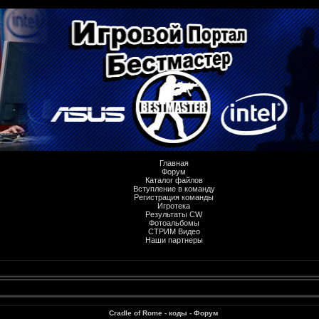
Главная
Форум
Каталог файлов
Вступление в команду
Регистрация команды
Игротека
Результаты CW
Фотоальбомы
СТРИМ Видео
Наши партнеры
Cradle of Rome - коды - Форум