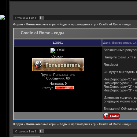
1
Страница
1
из
1
Форум
»
Компьютерные игры
»
Коды и прохождения игр
»
Cradle of Rome - коды
Cradle of Rome - коды
LOS01
Дата: Воскресенье, 14
Бесконечные ресурс
Сержант
Найдите файл .xml в
Resdepot
Он будет выглядеть 
Группа: Пользователь
Сообщений:
60
ResDepot type="1" a
ResDepot type="1" - 
Награды:
0
ResDepot type="2" - 
Статус:
ResDepot type="3" - 
Измените количество
операцию можно повт
Внимание! Обязатель
Форум
»
Компьютерные игры
»
Коды и прохождения игр
»
Cradle of Rome - коды
1
Страница
1
из
1