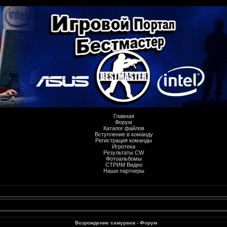
Главная
Форум
Каталог файлов
Вступление в команду
Регистрация команды
Игротека
Результаты CW
Фотоальбомы
СТРИМ Видео
Наши партнеры
Возрождение самураев - Форум