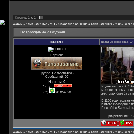
1
Страница
1
из
1
Форум
»
Компьютерные игры
»
Свободное общение о компьютерных играх
»
Возрож
Возрождение самураев
lenboard
Дата: Воскресенье, 14
Сержант
Группа: Пользователь
Сообщений:
20
Награды:
0
Статус:
Издательство SEGA и 
месяце. Из смутных 
ICQ:
645054058
жестокая борьба за 
В 1180 году долгая 
в итоге к созданию п
Rise of the Samurai
Прикрепления:
55
Форум
»
Компьютерные игры
»
Свободное общение о компьютерных играх
»
Возрож