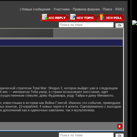
[
Новые сообщения
·
Участники
·
Правила форума
·
Поиск
·
RSS
]
орической стратегии Total War: Shogun 2, которое выйдет уже в следующем
II век — император Тоба умер, в стране вспыхивают восстания, идет
 могущественным семьям: дому Фудзивара, роду Тайра и дому Минамото.
, известными в истории как Война Гэмпэй. Именно это событие, приведшее
ных юнитов, 10 кораблей, 4 новых героя и 4 агента. Одновременно с выходом
и дополнений как в одиночные кампании, так и мультиплеер.