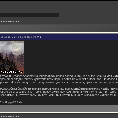
дение самураев
.08.2011, 23:43 | Сообщение #
1
студия Creative Assembly анонсировали новое дополнение Rise of the Samurai для ист
времен периода Сэнгоку действие игры перенесется на 400 лет в прошлое. На дворе X
престол. Игроки смогут взять под начало один из шести кланов, принадлежащий трем
междоусобная борьба за власть завершилась полномасштабными военными действиями
ервого сёгуната, и станет темой новой сюжетной кампании. В комплекте идут 16 назем
 разработчики выпустят большой патч для игры, который внесет множество исправлений 
20531.jpg
(25.6 Kb)
дение самураев