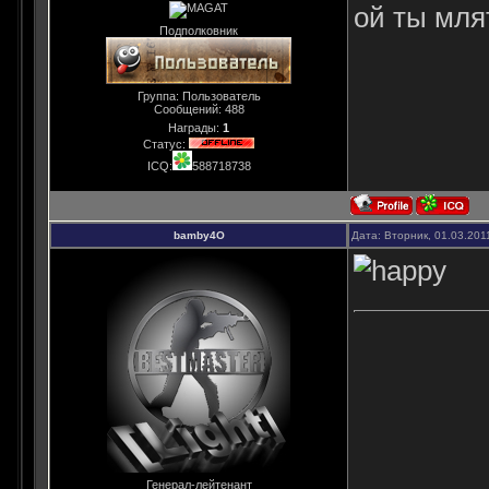
ой ты млят
Подполковник
Группа: Пользователь
Сообщений:
488
Награды:
1
Статус:
ICQ:
588718738
bamby4O
Дата: Вторник, 01.03.201
Генерал-лейтенант