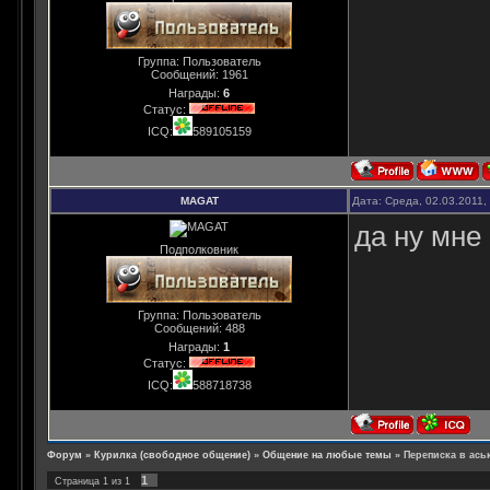
Группа: Пользователь
Сообщений:
1961
Награды:
6
Статус:
ICQ:
589105159
MAGAT
Дата: Среда, 02.03.2011,
да ну мне
Подполковник
Группа: Пользователь
Сообщений:
488
Награды:
1
Статус:
ICQ:
588718738
Форум
»
Курилка (свободное общение)
»
Общение на любые темы
»
Переписка в ась
1
Страница
1
из
1