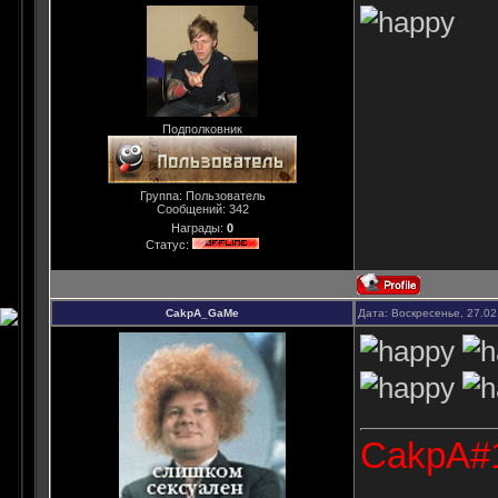
Подполковник
Группа: Пользователь
Сообщений:
342
Награды:
0
Статус:
CakpA_GaMe
Дата: Воскресенье, 27.02
CakpA#1