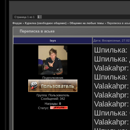
1
Страница
1
из
1
Форум
»
Курилка (свободное общение)
»
Общение на любые темы
»
Переписка в ась
Переписка в аське
lays
Дата: Воскресенье, 27.02
Шпилька: 
Шпилька:
Valakahpr
Шпилька: 
Подполковник
Valakahpr: 
Valakahpr:
Группа: Пользователь
Сообщений:
342
Valakahpr:
Награды:
0
Статус:
Шпилька: 
Valakahpr: