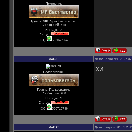
Полковник
Группа: VIP Игрок Бестмастер
Сообщений:
645
Награды:
7
Статус:
ICQ:
633049964
MAGAT
Дата: Воскресенье, 27.02
хи
Подполковник
Группа: Пользователь
Сообщений:
488
Награды:
1
Статус:
ICQ:
588718738
MAGAT
Дата: Вторник, 01.03.201