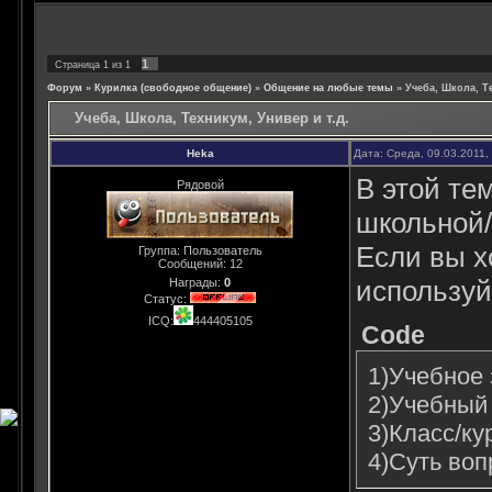
1
Страница
1
из
1
Форум
»
Курилка (свободное общение)
»
Общение на любые темы
»
Учеба, Школа, Те
Учеба, Школа, Техникум, Универ и т.д.
Heka
Дата: Среда, 09.03.2011,
В этой те
Рядовой
школьной/
Если вы х
Группа: Пользователь
Сообщений:
12
используй
Награды:
0
Статус:
ICQ:
444405105
Code
1)Учебное 
2)Учебный 
3)Класс/ку
4)Суть воп