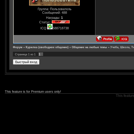
Группа: Пользователь
Сообщений:
488
Награды:
1
Статус:
ICQ:
588718738
Форум
»
Курилка (свободное общение)
»
Общение на любые темы
»
Учеба, Школа, Те
1
Страница
1
из
1
This feature is for Premium users only!
This featur