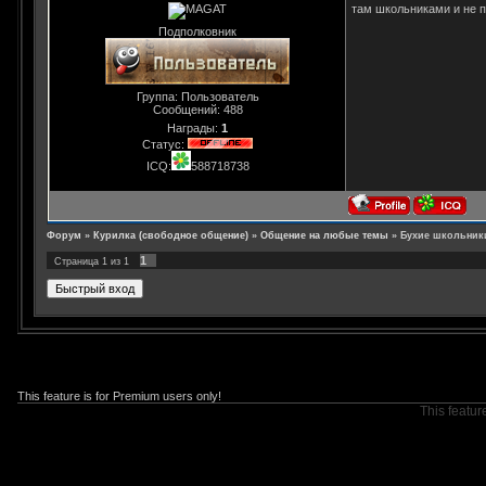
там школьниками и не п
Подполковник
Группа: Пользователь
Сообщений:
488
Награды:
1
Статус:
ICQ:
588718738
Форум
»
Курилка (свободное общение)
»
Общение на любые темы
»
Бухие школьник
1
Страница
1
из
1
This feature is for Premium users only!
This featur