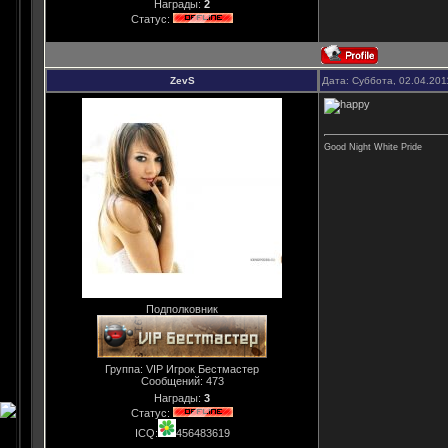
Награды:
2
Статус:
ZevS
Дата: Суббота, 02.04.201
Good Night White Pride
Подполковник
Группа: VIP Игрок Бестмастер
Сообщений:
473
Награды:
3
Статус:
ICQ:
456483619