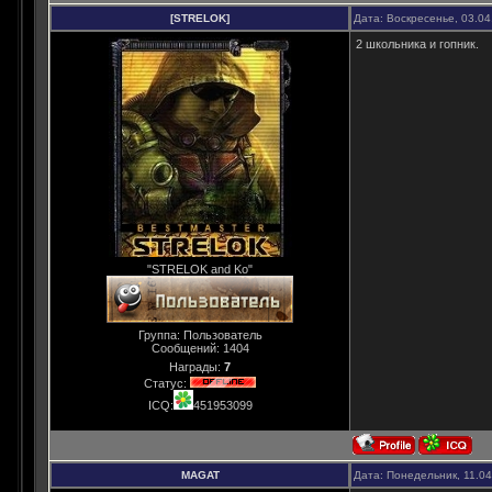
[STRELOK]
Дата: Воскресенье, 03.04
2 школьника и гопник.
"STRELOK and Ko"
Группа: Пользователь
Сообщений:
1404
Награды:
7
Статус:
ICQ:
451953099
MAGAT
Дата: Понедельник, 11.0