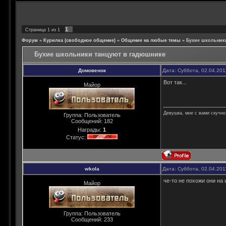
1
Страница
1
из
1
Форум
»
Курилка (свободное общение)
»
Общение на любые темы
»
Бухие школьник
Бухие школьники танцуют в гадюшнике
Домовенок
Дата: Суббота, 02.04.201
Вот так...
Майор
Девушка, мне с вами скучно,
Группа: Пользователь
Сообщений:
182
Награды:
1
Статус:
wkola
Дата: Суббота, 02.04.201
че-то не похожи они на
Майор
Группа: Пользователь
Сообщений:
233