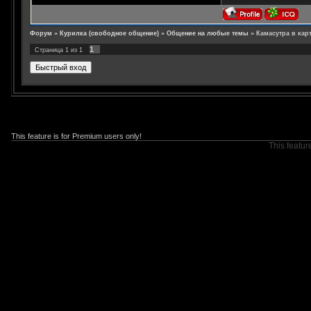
Форум
»
Курилка (свободное общение)
»
Общение на любые темы
»
Камасутра в кар
1
Страница
1
из
1
This feature is for Premium users only!
This featur