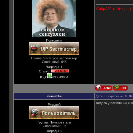
CakpA#1 u Ne epet)
Полковник
Группа: VIP Игрок Бестмастер
Сообщений:
645
Награды:
7
Статус:
ICQ:
633049964
alenushka
Дата: Воскресенье, 10.04
видела у племянниц кни
Рядовой
Группа: Пользователь
Сообщений:
19
Награды:
0