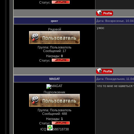
Статус:
qwer
Дата: Воскресенье, 10.04
ужос
Рядовой
Группа: Пользователь
Сообщений:
17
Награды:
0
Статус:
MAGAT
Дата: Понедельник, 11.0
что то мне не кажеться 
Подполковник
Группа: Пользователь
Сообщений:
488
Награды:
1
Статус:
ICQ:
588718738