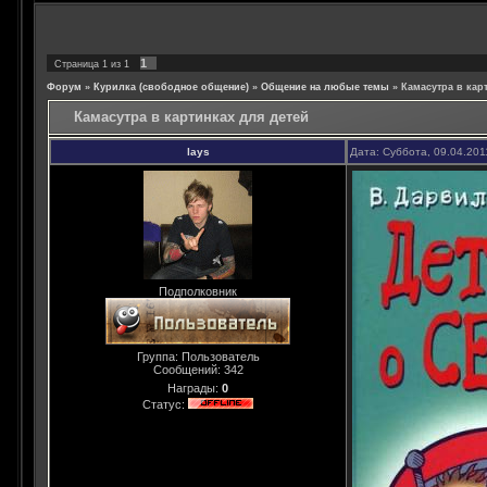
1
Страница
1
из
1
Форум
»
Курилка (свободное общение)
»
Общение на любые темы
»
Камасутра в кар
Камасутра в картинках для детей
lays
Дата: Суббота, 09.04.201
Подполковник
Группа: Пользователь
Сообщений:
342
Награды:
0
Статус: