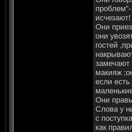
проблем"-
исчезают!
Они приез
они увозя
гостей ,п
накрывают
замечают
макияж ;он
если есть
маленькие
Они прав
Слова у н
с поступк
как прави