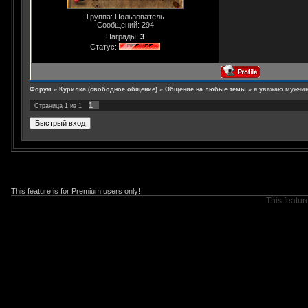
Группа: Пользователь
Сообщений:
294
Награды:
3
Статус:
Форум
»
Курилка (свободное общение)
»
Общение на любые темы
»
я уважаю мужчин 
1
Страница
1
из
1
This feature is for Premium users only!
This featur