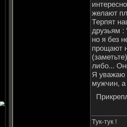
интересно
желают пл
Терпят на
друзьям :
но я без н
прощают н
(заметьте
либо... О
Я уважаю 
мужчин, а 
Прикреп
Тук-тук !