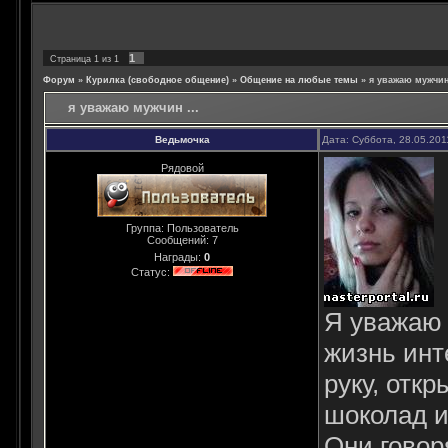
1
Страница
1
из
1
Форум
»
Курилка (свободное общение)
»
Общение на любые темы
»
я уважаю мужчин 
я уважаю мужчин ...
Ведьмочка
Дата: Суббота, 28.05.201
Рядовой
Группа: Пользователь
Сообщений:
7
Награды:
0
Статус:
Я уважаю
жизнь инт
руку, отк
шоколад и
Они говоря