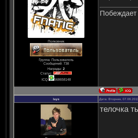
Побеждает н
Полковник
Группа: Пользователь
Сообщений:
738
Награды:
2
Статус:
ICQ:
568658148
lays
Дата: Вторник, 07.06.201
телочка т