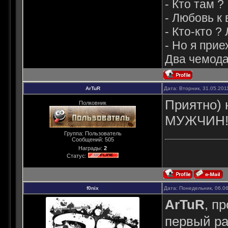
- Кто там ?
- Любовь к 
- Кто-кто 
- Но я прие
Два чемодан
ArTuR
Дата: Вторник, 31.05.201
Приятно) 
Полковник
МУЖЧИН!!
Группа: Пользователь
Сообщений:
505
Награды:
2
Статус:
f0nix
Дата: Понедельник, 06.0
ArTuR
, п
первый ра