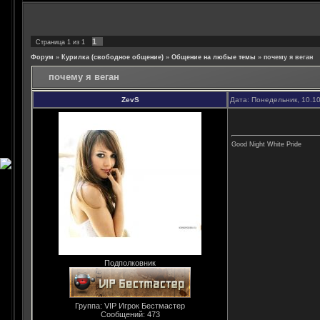
1
Страница
1
из
1
Форум
»
Курилка (свободное общение)
»
Общение на любые темы
»
почему я веган
почему я веган
ZevS
Дата: Понедельник, 10.1
Good Night White Pride
Подполковник
Группа: VIP Игрок Бестмастер
Сообщений:
473