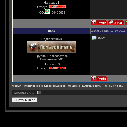
Награды:
3
Статус:
ICQ:
456483619
kaka
Дата: Среда, 12.10.2011,
Подполковник
Группа: Пользователь
Сообщений:
294
Награды:
3
Статус:
Форум
»
Курилка (свободное общение)
»
Общение на любые темы
»
почему я веган
1
Страница
1
из
1