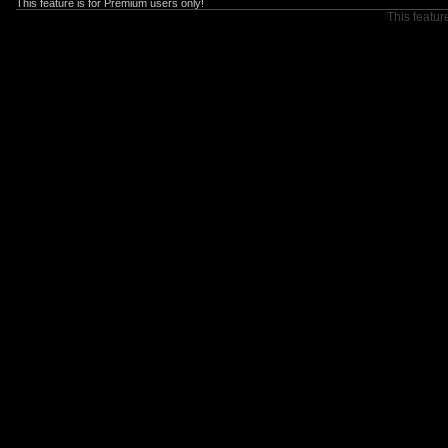
This feature is for Premium users only!
This featur