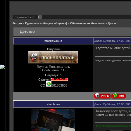
1
Страница
1
из
1
Форум
»
Курилка (свободное общение)
»
Общение на любые темы
»
Детство
Детство
morkovo4ka
Дата: Суббота, 17.03.20
В детстве многих дете
Рядовой
Каждое говно думает, что он
Группа: Пользователь
Сообщений:
11
Награды:
0
Статус:
ICQ:
381883803
alexboss
Дата: Суббота, 17.03.20
По-моему всех детей, е
несем за них ответстве
По всем важным вопросам мо