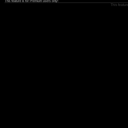
This feature is for Premium users only!
This featur