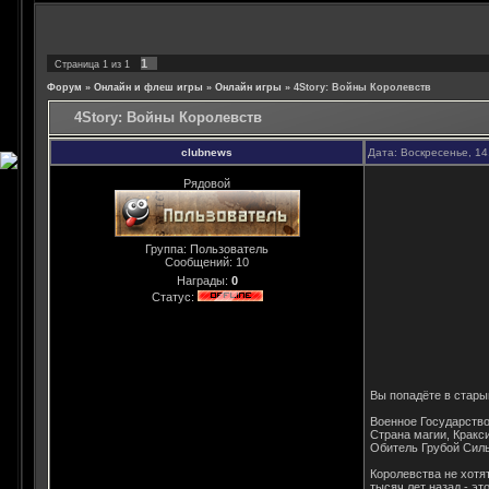
1
Страница
1
из
1
Форум
»
Онлайн и флеш игры
»
Онлайн игры
»
4Story: Войны Королевств
4Story: Войны Королевств
clubnews
Дата: Воскресенье, 14
Рядовой
Группа: Пользователь
Сообщений:
10
Награды:
0
Статус:
Вы попадёте в стары
Военное Государство
Страна магии, Кракс
Обитель Грубой Сил
Королевства не хотят
тысяч лет назад - эт