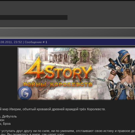
.08.2011, 23:52 | Сообщение #
1
й мир Иверии, объятый кровавой древней враждой трёх Королевств.
, ДеФугель
ион
ы, Броа
 уступать друг другу ни по силе, ни по умениям, отстаивают свою истину и правоое д
о вы. Вы окажетесь в мире, где царит хаос.