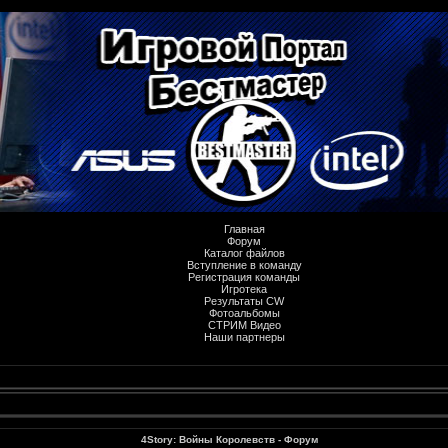
Главная
Форум
Каталог файлов
Вступление в команду
Регистрация команды
Игротека
Результаты CW
Фотоальбомы
СТРИМ Видео
Наши партнеры
4Story: Войны Королевств - Форум