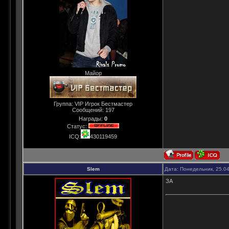
Майор
Группа: VIP Игрок Бестмастер
Сообщений:
197
Награды:
0
Статус:
ICQ:
430119459
Slem
Дата: Понедельник, 25.0
ЗА