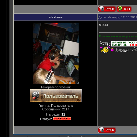
alexboss
Дата: Четверг, 12.05.201
отказ
По всем важным вопросам мо
Генерал-полковник
Группа: Пользователь
Сообщений:
2117
Награды:
12
Статус: