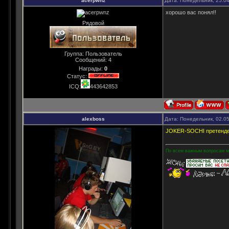
acerpwnz
Дата: Понедельник, 25.0
хорошо вас понял!!
Рядовой
Группа: Пользователь
Сообщений:
4
Награды:
0
Статус:
ICQ:
443642853
alexboss
Дата: Понедельник, 02.0
JOKER-SOCHI претенден
По всем важным вопросам мо