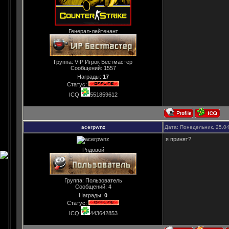
Генерал-лейтенант
Группа: VIP Игрок Бестмастер
Сообщений:
1557
Награды:
17
Статус:
ICQ:
551859612
acerpwnz
Дата: Понедельник, 25.0
я принят?
Рядовой
Группа: Пользователь
Сообщений:
4
Награды:
0
Статус:
ICQ:
443642853