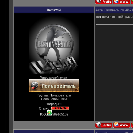
bamby4O
Дата: Понедельник, 25.0
нет пока что , тебя рас
Генерал-лейтенант
Группа: Пользователь
Сообщений:
1961
Награды:
6
Статус:
ICQ:
589105159