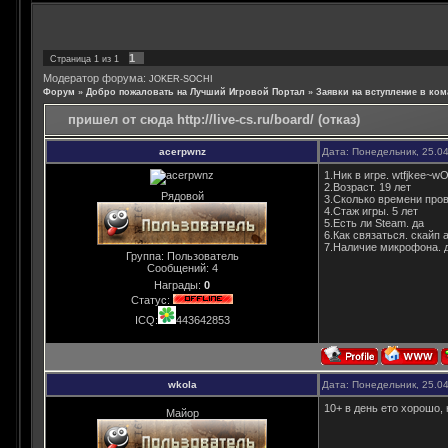
1
Страница
1
из
1
Модератор форума:
JOKER-SOCHI
Форум
»
Добро пожаловать на Лучший Игровой Портал
»
Заявки на вступление в ком
пришел от сюда http://live-cs.ru/board/ (отказ)
acerpwnz
Дата: Понедельник, 25.0
1.Ник в игре. wtfjkee~
2.Возраст. 19 лет
Рядовой
3.Сколько времени пров
4.Стаж игры. 5 лет
5.Есть ли Steam. да
6.Как связаться. скайп 
7.Наличие микрофона. 
Группа: Пользователь
Сообщений:
4
Награды:
0
Статус:
ICQ:
443642853
wkola
Дата: Понедельник, 25.0
10+ в день ето хорошо, 
Майор