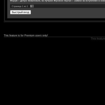
Форум
»
Добро пожаловать на Лучший Игровой Портал
»
Заявки на вступление в ком
1
Страница
1
из
1
This feature is for Premium users only!
This featur