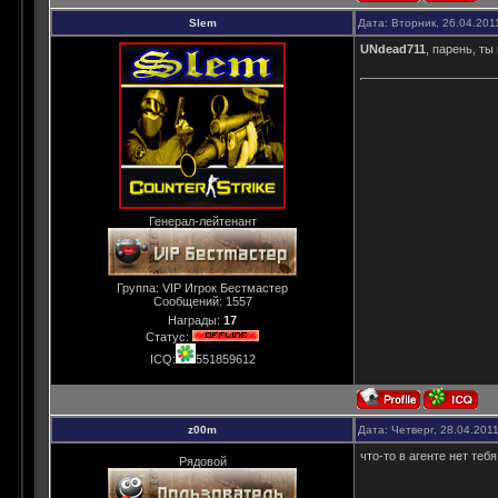
Slem
Дата: Вторник, 26.04.201
UNdead711
, парень, ты
Генерал-лейтенант
Группа: VIP Игрок Бестмастер
Сообщений:
1557
Награды:
17
Статус:
ICQ:
551859612
z00m
Дата: Четверг, 28.04.201
что-то в агенте нет тебя
Рядовой