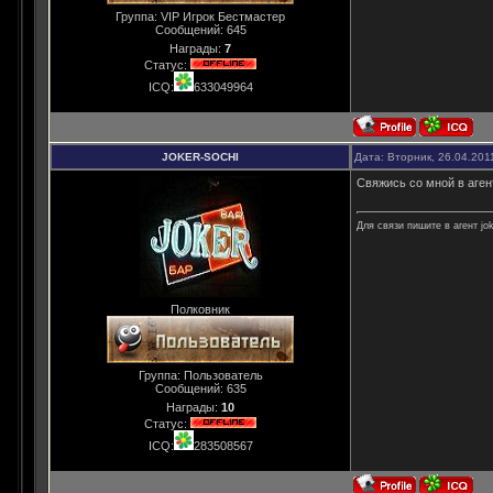
Группа: VIP Игрок Бестмастер
Сообщений:
645
Награды:
7
Статус:
ICQ:
633049964
JOKER-SOCHI
Дата: Вторник, 26.04.201
Свяжись со мной в аген
Для связи пишите в агент jok
Полковник
Группа: Пользователь
Сообщений:
635
Награды:
10
Статус:
ICQ:
283508567