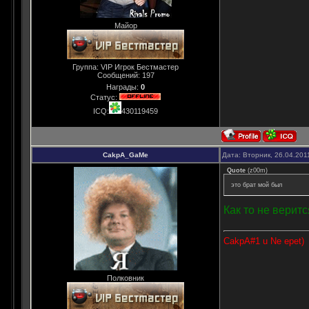
Майор
Группа: VIP Игрок Бестмастер
Сообщений:
197
Награды:
0
Статус:
ICQ:
430119459
CakpA_GaMe
Дата: Вторник, 26.04.201
Quote
(
z00m
)
это брат мой был
Как то не веритс
CakpA#1 u Ne epet)
Полковник