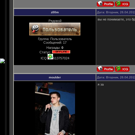
z00m
Дата: Вторник, 26.04.201
вы не понимаете, это бр
Рядовой
Группа: Пользователь
Сообщений:
17
Награды:
0
Статус:
ICQ:
613757024
moulder
Дата: Вторник, 26.04.201
я за